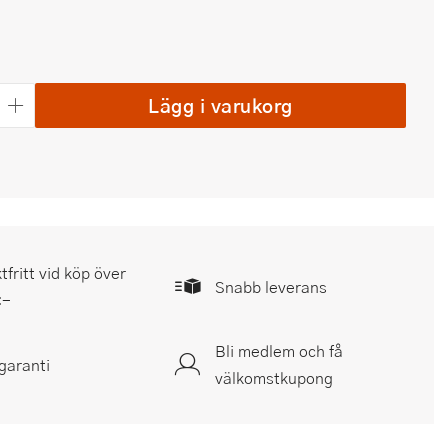
Lägg i varukorg
tfritt vid köp över
Snabb leverans
:-
Bli medlem och få
garanti
välkomstkupong