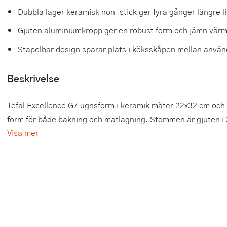
Dubbla lager keramisk non-stick ger fyra gånger längre l
Tårtdekorationer
Smörgåsgrillar och bordsgrillar
Nötknäckare
Tygpåsar
Gjuten aluminiumkropp ger en robust form och jämn vär
Ätbara tårtdekorationer
Sous vide
Oljeflaska och dressingshaker
Stapelbar design sparar plats i köksskåpen mellan anvä
Övriga bakredskap
Stavmixer
Pastamaskiner
Beskrivelse
Stekplatta
Perkulator
Tefal Excellence G7 ugnsform i keramik mäter 22x32 cm och är
Svamptork och frukttork
Pizzaskärare
form för både bakning och matlagning. Stommen är gjuten i 
Vakuumförpackare
Pizzaspadar
Visa mer
Vattenkokare
Pizzastenar och pizzastål
Vitvaror
Potatisstötar
Våffeljärn
Pour Over
Äggkokare
Rivjärn