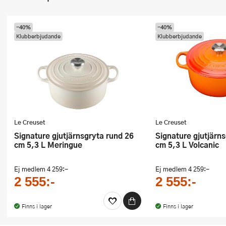
-40%
-40%
Klubberbjudande
Klubberbjudande
Le Creuset
Le Creuset
Signature gjutjärnsgryta rund 26
Signature gjutjärnsgryta rund 26
cm 5,3 L Meringue
cm 5,3 L Volcanic
Ej medlem
4 259:-
Ej medlem
4 259:-
2 555:-
2 555:-
Finns i lager
Finns i lager