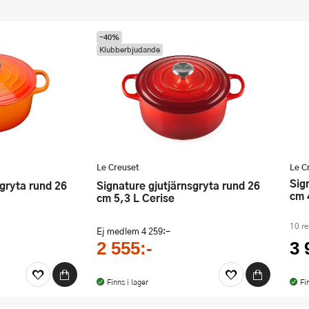
-40%
Klubberbjudande
Le Creuset
Le C
Signature gjutjärnsgryta rund 24
Signature gjutjärnsgryta rund 26
cm 
cm 5,3 L Cerise
10 r
Ej medlem
4 259:-
2 555:-
3 
Finns i lager
Fi