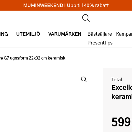
MUMINWEEKEND I Upp till 40% rabatt
ING
UTEMILJÖ
VARUMÄRKEN
Bästsäljare
Kampan
Presenttips
ce G7 ugnsform 22x32 cm keramisk
Tefal
Excellence G7 ugnsform 22x32 cm
keram
599