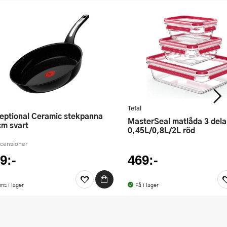
Tefal
MasterSeal matlåda 3 delar
cm svart
0,45L/0,8L/2L röd
ecensioner
9:-
469:-
nns i lager
Få i lager