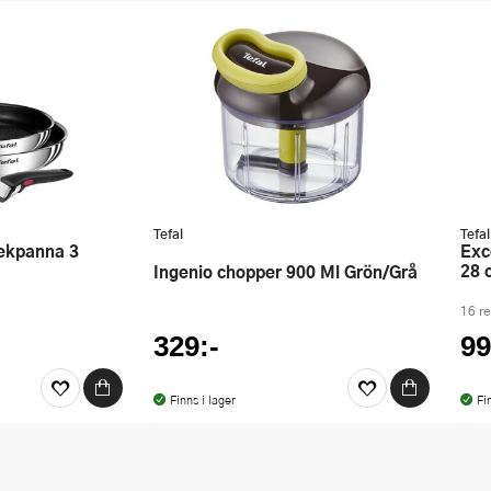
Tefal
Tefal
Exceptional Ceramic stekpanna
28 
Ingenio chopper 900 Ml Grön/Grå
16 r
329:-
99
Finns i lager
Fi