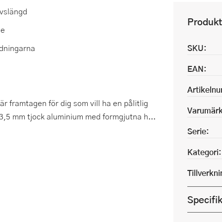
ivslängd
Produkt
me
ndningarna
SKU:
EAN:
Artikeln
 framtagen för dig som vill ha en pålitlig
Varumärk
3,5 mm tjock aluminium med formgjutna h...
Serie:
Kategori:
Tillverkn
Specifi