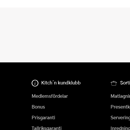
Kitch´n kundklubb
Sort
Medlemsfördelar
Matlagni
Bonus
Presentk
Prisgaranti
Serverin
Tallriksgaranti
Inrednin