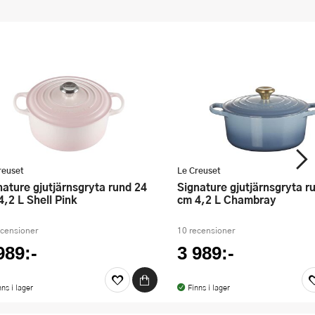
reuset
Le Creuset
Signature gjutjärnsgryta rund 24
4,2 L Shell Pink
cm 4,2 L Chambray
ecensioner
10 recensioner
989:-
3 989:-
nns i lager
Finns i lager