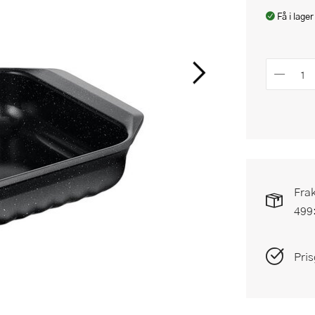
Få i lager
Frak
499
Pris