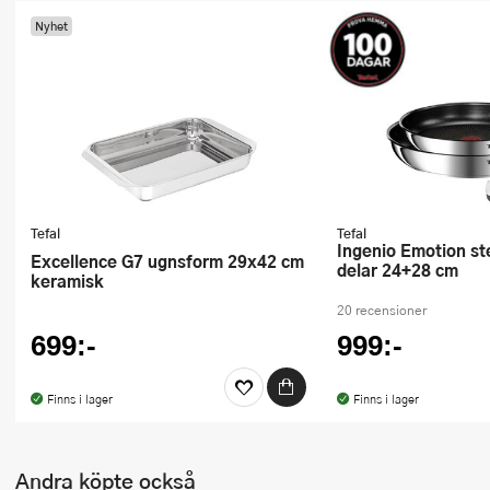
Ugnsformar
Nyhet
Vispar
Vitlökspressar
Ångkokare och ånginsatser
Äggdelare
Tefal
Tefal
Ingenio Emotion stekpanna 3
Övriga köksredskap
Excellence G7 ugnsform 29x42 cm
delar 24+28 cm
keramisk
20 recensioner
699:-
999:-
Finns i lager
Finns i lager
Andra köpte också