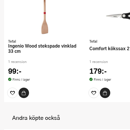
Tefal
Tefal
Ingenio Wood stekspade vinklad
Comfort kökssax 2
33 cm
1 recension
1 recension
99:-
179:-
Finns i lager
Finns i lager
Andra köpte också