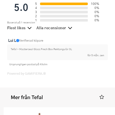
5.0
5
100%
4
0%
3
0%
2
0%
1
0%
Baserat på 1 recension
Flest likes
Alla recensioner
Lui L
Verifierad köpare
Tefal - Masterseal Glass Fresh Box Rektangulär 3L
för 5 mån. sen
Ursprungligen postad på Kitchn
Powered by GAMIFIERA.®
Mer från Tefal