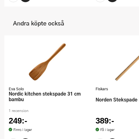
Andra köpte också
Eva Solo
Fiskars
Nordic kitchen stekspade 31 cm
bambu
Norden Stekspade
1 recension
249:-
389:-
Finns i lager
Få i lager