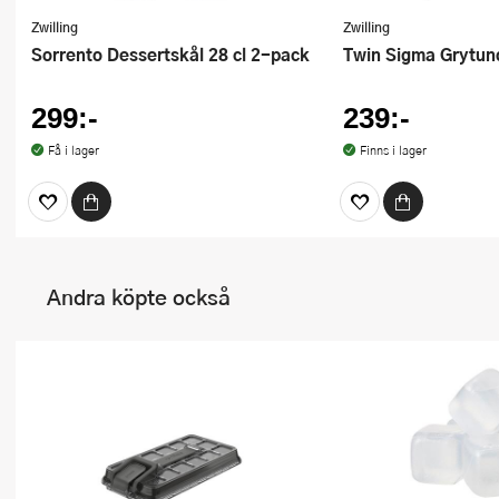
Zwilling
Zwilling
Sorrento Dessertskål 28 cl 2-pack
Twin Sigma Grytun
299:-
239:-
Få i lager
Finns i lager
Andra köpte också