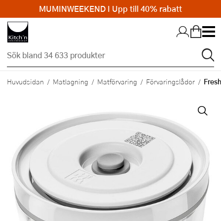
MUMINWEEKEND I Upp till 40% rabatt
Hopp till huvudinnehållet
Fresh
Huvudsidan
Matlagning
Matförvaring
Förvaringslådor