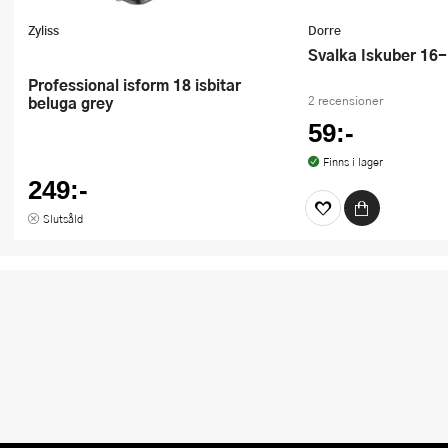
Zyliss
Dorre
Svalka Iskuber 16
Professional isform 18 isbitar
beluga grey
2 recensioner
59:-
Finns i lager
249:-
Slutsåld