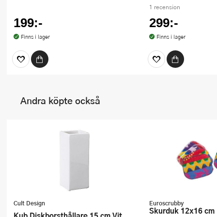
1 recension
199:-
299:-
Finns i lager
Finns i lager
Andra köpte också
Cult Design
Euroscrubby
Skurduk 12x16 cm
Kub Diskborsthållare 15 cm Vit