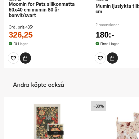
Moomin for Pets silikonmatta
Mumin ljuslykta tillsammans 10
60x40 cm mumin 80 år
cm
benvit/svart
2 recensioner
Ord. pris
435:-
326,25
180:-
Få i lager
Finns i lager
Andra köpte också
-30%