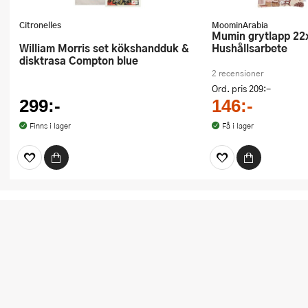
Citronelles
MoominArabia
Mumin grytlapp 22x22 cm 2-pack
William Morris set kökshandduk &
Hushållsarbete
disktrasa Compton blue
2 recensioner
Ord. pris
209:-
299:-
146:-
Finns i lager
Få i lager