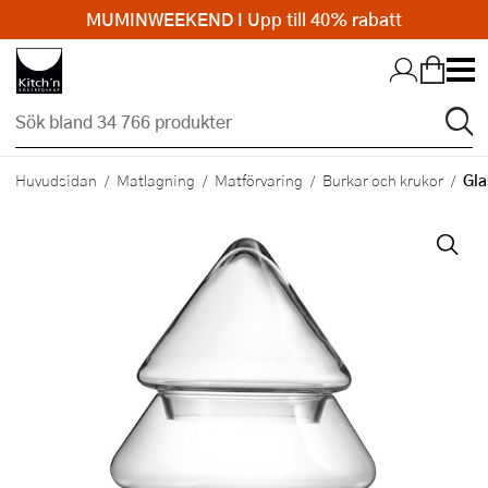
MUMINWEEKEND I Upp till 40% rabatt
Hopp till huvudinnehållet
Gla
Huvudsidan
Matlagning
Matförvaring
Burkar och krukor