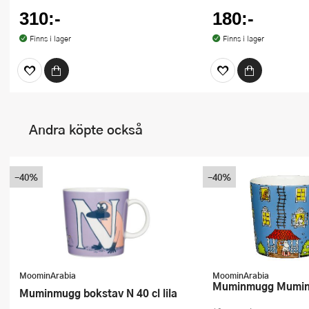
310:-
180:-
Finns i lager
Finns i lager
Andra köpte också
-40%
-40%
MoominArabia
MoominArabia
Muminmugg Mumin
Muminmugg bokstav N 40 cl lila