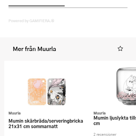
Powered by GAMIFIERA.®
Mer från Muurla
Muurla
Muurla
Mumin ljuslykta tillsammans 10
Mumin skärbräda/serveringbricka
cm
21x31 cm sommarnatt
2 recensioner