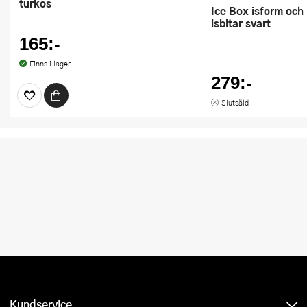
turkos
Ice Box isform och islåda för
isbitar svart
165:-
Finns i lager
279:-
Slutsåld
Kundservice