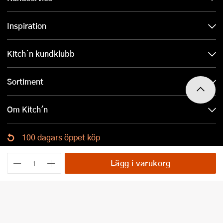
Inspiration
Kitch´n kundklubb
Sortiment
Om Kitch'n
100 dagars öppet köp
Ladda ned Kitch´n-appen
Lägg i varukorg