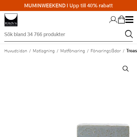
MUMINWEEKEND I Upp till 40% rabatt
Hopp till huvudinnehållet
Treas
Huvudsidan
Matlagning
Matförvaring
Förvaringslådor