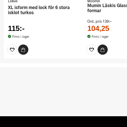
Lékué
Moomin
Mumin Läskis Glassformar 4
XL isform med lock för 6 stora
formar
isklot turkos
Ord. pris
139:-
115:-
104,25
Finns i lager
Finns i lager