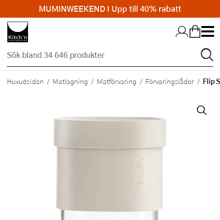
MUMINWEEKEND I Upp till 40% rabatt
Hopp till huvudinnehållet
Flip 
Huvudsidan
Matlagning
Matförvaring
Förvaringslådor