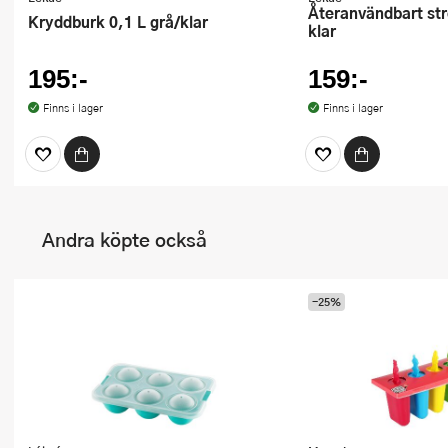
Återanvändbart stretchlock 26 cm
Kryddburk 0,1 L grå/klar
klar
195:-
159:-
Finns i lager
Finns i lager
Andra köpte också
-25%