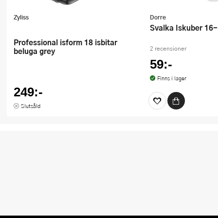
Zyliss
Dorre
Svalka Iskuber 16
Professional isform 18 isbitar
2 recensioner
beluga grey
59:-
Finns i lager
249:-
Slutsåld