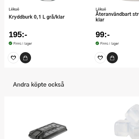
Lékué
Lékué
Återanvändbart stretchlock 15 cm
Kryddburk 0,1 L grå/klar
klar
195:-
99:-
Finns i lager
Finns i lager
Andra köpte också