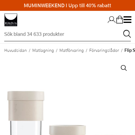
MUMINWEEKEND I Upp till 40% rabatt
Hopp till huvudinnehållet
Flip 
Huvudsidan
Matlagning
Matförvaring
Förvaringslådor