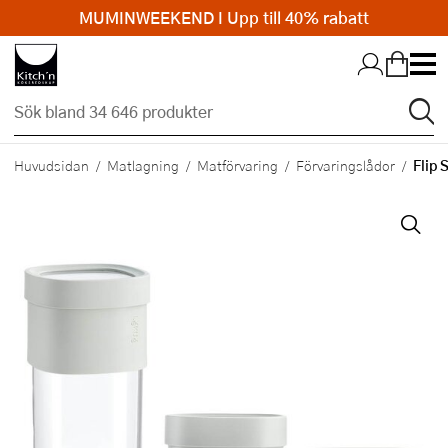
MUMINWEEKEND I Upp till 40% rabatt
Hopp till huvudinnehållet
Flip 
Huvudsidan
Matlagning
Matförvaring
Förvaringslådor