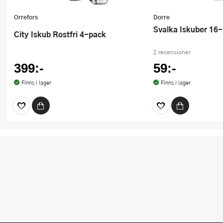
Orrefors
Dorre
Svalka Iskuber 16
City Iskub Rostfri 4-pack
2 recensioner
399:-
59:-
Finns i lager
Finns i lager