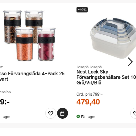
-40%
um
Joseph Joseph
Nest Lock Sky
Förvaringsbehållare Set 10
vart
Grå/Vit/Blå
cension
Ord. pris
799:-
9:-
479,40
 i lager
Få i lager