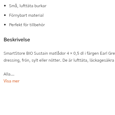
Små, lufttäta burkar
Tårtdekorationer
Smörgåsgrillar och bordsgrillar
Nötknäckare
Tygpåsar
Förnybart material
Ätbara tårtdekorationer
Sous vide
Oljeflaska och dressingshaker
Perfekt för tillbehör
Övriga bakredskap
Stavmixer
Pastamaskiner
Beskrivelse
Stekplatta
Perkulator
SmartStore BIO Sustain matlådor 4 × 0,5 dl i färgen Earl Gre
Svamptork och frukttork
Pizzaskärare
dressing, frön, sylt eller nötter. De är lufttäta, läckagesäkr
Vakuumförpackare
Pizzaspadar
Alla...
Vattenkokare
Pizzastenar och pizzastål
Visa mer
Vitvaror
Potatisstötar
Våffeljärn
Pour Over
Äggkokare
Rivjärn