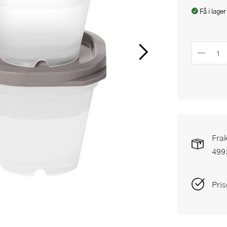
Få i lager
Frak
499
Pris