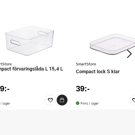
tStore
SmartStore
Compact lock S klar
9:-
39:-
 i lager
Finns i lager