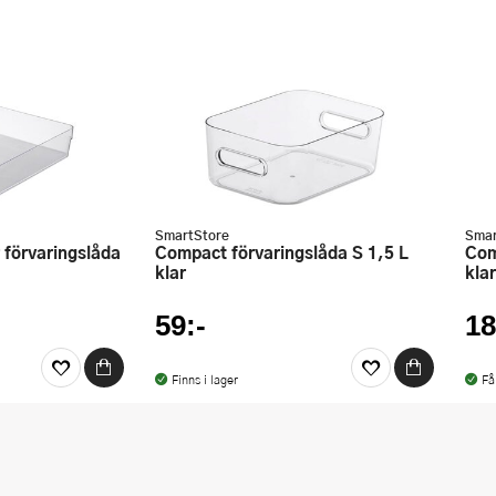
SmartStore
Smar
Compact förvaringslåda S 1,5 L
Compact förvaringslåda L 15,4 L
klar
klar
59:-
18
Finns i lager
Få