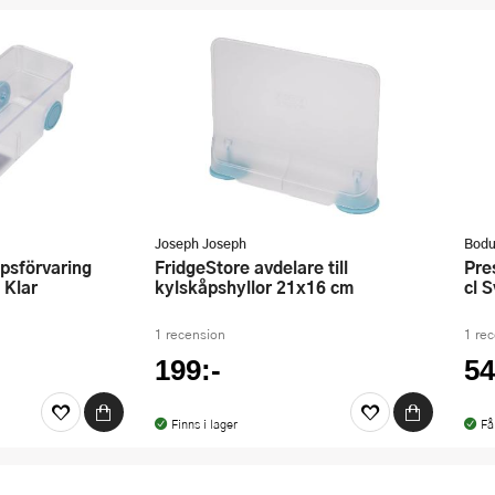
Joseph Joseph
Bod
FridgeStore avdelare till
Presso Förvaringslåda 4-Pack 25
 Klar
kylskåpshyllor 21x16 cm
cl S
1 recension
1 re
199:-
54
Finns i lager
Få