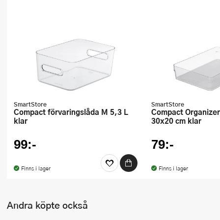
Ugnsformar
Vispar
Vitlökspressar
Ångkokare och ånginsatser
Äggdelare
SmartStore
SmartStore
Compact förvaringslåda M 5,3 L
Compact Organizer förvaringslåda
Övriga köksredskap
klar
30x20 cm klar
99:-
79:-
Finns i lager
Finns i lager
Andra köpte också