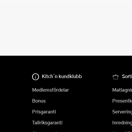
Kitch´n kundklubb
Sort
Medlemsfördelar
Matlagni
Bonus
Presentk
Prisgaranti
Serverin
Tallriksgaranti
Inrednin