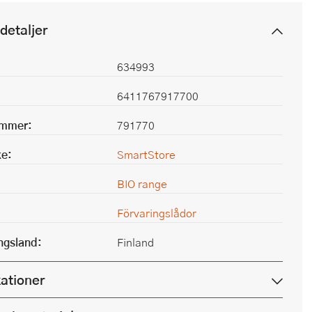
detaljer
634993
6411767917700
ummer:
791770
e:
SmartStore
BIO range
Förvaringslådor
ingsland:
Finland
kationer