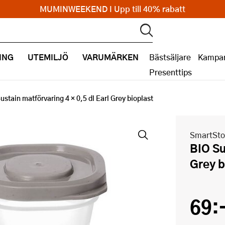
MUMINWEEKEND I Upp till 40% rabatt
ING
UTEMILJÖ
VARUMÄRKEN
Bästsäljare
Kampan
Presenttips
ustain matförvaring 4 × 0,5 dl Earl Grey bioplast
SmartSto
BIO Sustain matförvaring 4 × 0,5 dl Earl
Grey b
69: