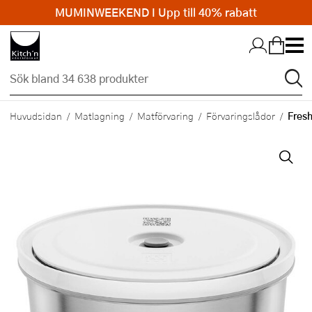
MUMINWEEKEND I Upp till 40% rabatt
Hopp till huvudinnehållet
Fresh
Huvudsidan
Matlagning
Matförvaring
Förvaringslådor