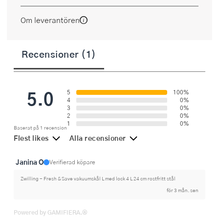
Om leverantören
Recensioner (1)
5.0
5
100%
4
0%
3
0%
2
0%
1
0%
Baserat på 1 recension
Flest likes
Alla recensioner
Janina O
Verifierad köpare
Zwilling - Fresh & Save vakuumskål L med lock 4 L 24 cm rostfritt stål
för 3 mån. sen
Powered by GAMIFIERA.®