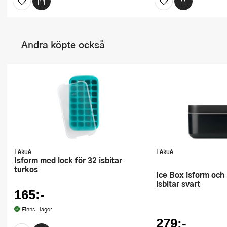
Andra köpte också
Lékué
Lékué
Isform med lock för 32 isbitar
turkos
Ice Box isform och islåda för
isbitar svart
165:-
Finns i lager
279:-