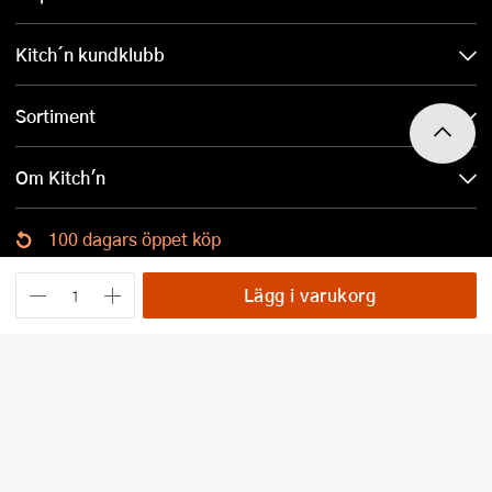
Kitch´n kundklubb
Sortiment
Om Kitch'n
100 dagars öppet köp
Ladda ned Kitch´n-appen
Lägg i varukorg