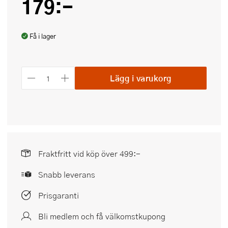
179:-
Få i lager
Lägg i varukorg
Fraktfritt vid köp över 499:-
Snabb leverans
Prisgaranti
Bli medlem och få välkomstkupong