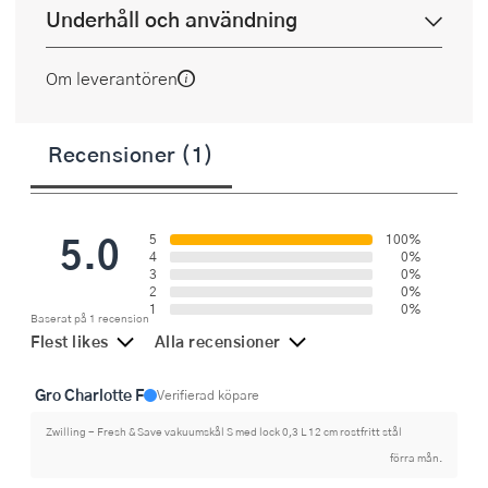
Underhåll och användning
Om leverantören
Recensioner (1)
5.0
5
100%
4
0%
3
0%
2
0%
1
0%
Baserat på 1 recension
Flest likes
Alla recensioner
Gro Charlotte F
Verifierad köpare
Zwilling - Fresh & Save vakuumskål S med lock 0,3 L 12 cm rostfritt stål
förra mån.