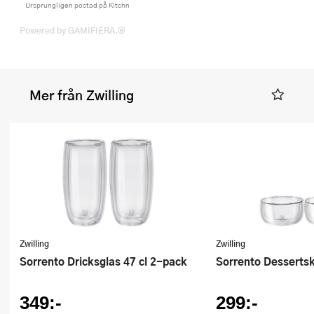
Ursprungligen postad på Kitchn
Powered by GAMIFIERA.®
Mer från Zwilling
Zwilling
Zwilling
Sorrento Dricksglas 47 cl 2-pack
Sorrento Desserts
349:-
299:-