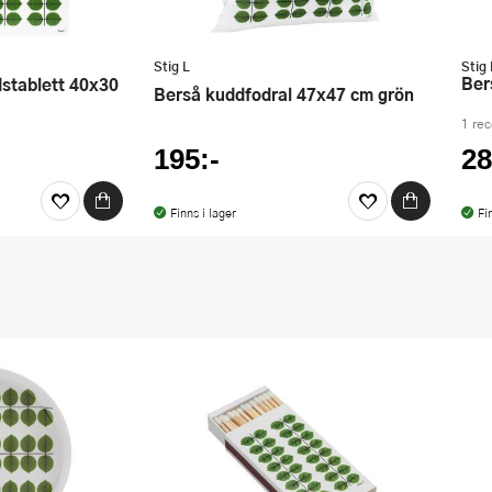
Stig L
Stig 
Be
Berså kuddfodral 47x47 cm grön
1 re
195:-
28
Finns i lager
Fi