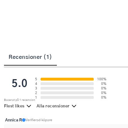
Övriga köksmaskiner
Salladsslungor
Saxar
Skalare
Skärbrädor
Recensioner (1)
Spiralizer
Stekpincetter
5.0
5
100%
Stekspadar
4
0%
3
0%
2
0%
Stektermometrar
1
0%
Baserat på 1 recension
Flest likes
Alla recensioner
Te- och kaffetillbehör
Annica R
Timers
Verifierad köpare