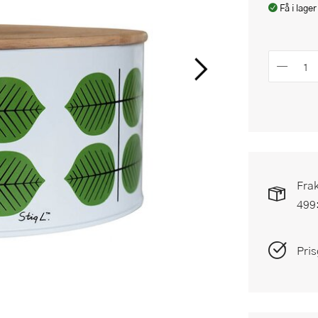
Få i lager
Frak
499
Pris