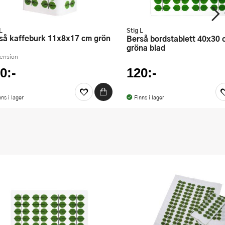
L
Stig L
rså kaffeburk 11x8x17 cm grön
Berså bordstablett 40x30 cm
gröna blad
cension
0:-
120:-
nns i lager
Finns i lager