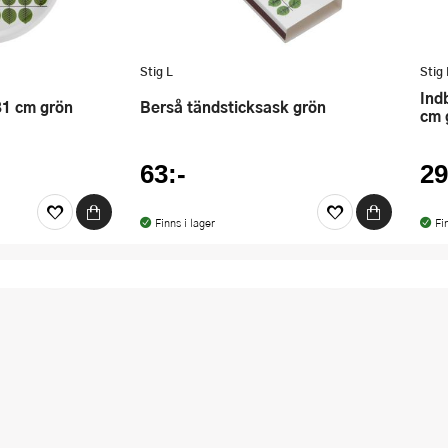
Stig L
Stig 
indberg Berså Bordstablett 40x30
 31 cm grön
Berså tändsticksask grön
cm 
63:-
29
Finns i lager
Fi