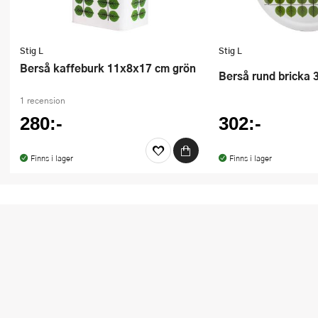
Stig L
Stig L
Berså kaffeburk 11x8x17 cm grön
Berså rund bricka
1 recension
280:-
302:-
Finns i lager
Finns i lager