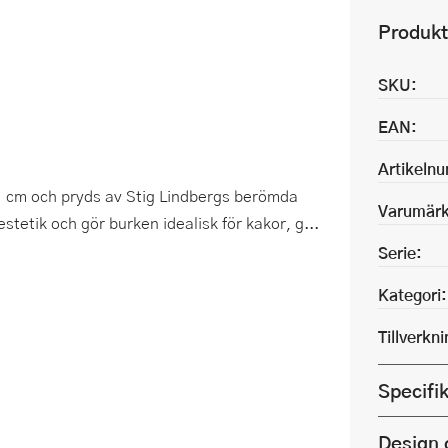
Produkt
SKU:
EAN:
Artikeln
1 cm och pryds av Stig Lindbergs berömda
Varumärk
tetik och gör burken idealisk för kakor, g...
Serie:
Kategori:
Tillverkn
Specifi
Design 