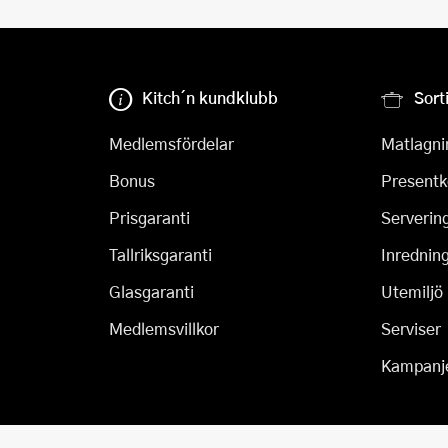
Kitch´n kundklubb
Sort
Medlemsfördelar
Matlagni
Bonus
Presentk
Prisgaranti
Serverin
Tallriksgaranti
Inrednin
Glasgaranti
Utemiljö
Medlemsvillkor
Serviser
Kampanj