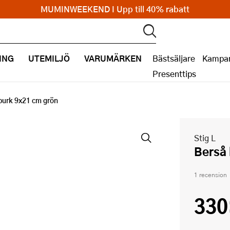
MUMINWEEKEND I Upp till 40% rabatt
ING
UTEMILJÖ
VARUMÄRKEN
Bästsäljare
Kampan
Presenttips
burk 9x21 cm grön
Stig L
Bers
1 recension
330