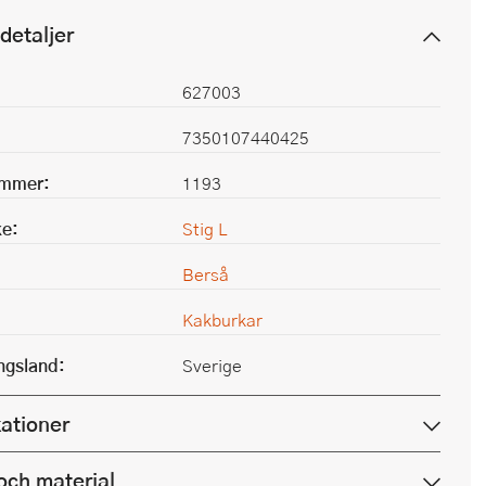
detaljer
627003
7350107440425
ummer:
1193
e:
Stig L
Berså
Kakburkar
ingsland:
Sverige
kationer
och material