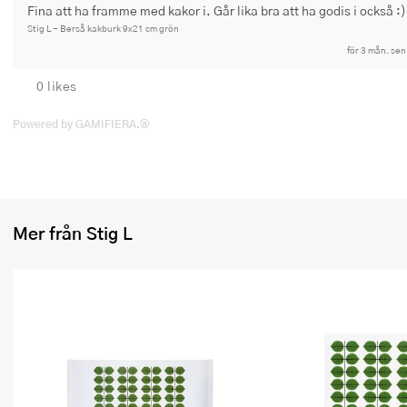
Fina att ha framme med kakor i. Går lika bra att ha godis i också :)
Ugnsformar
Stig L - Berså kakburk 9x21 cm grön
för 3 mån. sen
Vispar
0 likes
Vitlökspressar
Powered by GAMIFIERA.®
Ångkokare och ånginsatser
Äggdelare
Övriga köksredskap
Mer från Stig L