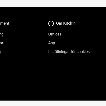
iment
Om Kitch'n
ng
Om oss
ort
App
g
Inställningar för cookies
g
er