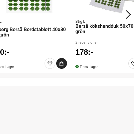
L
Stig L
Berså kökshandduk 50x70 cm
grön
grön
2 recensioner
0:-
178:-
nns i lager
Finns i lager