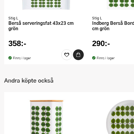
Stig L
Stig L
Berså serveringsfat 43x23 cm
indberg Berså Bordstablett 40x30
grön
cm grön
358:-
290:-
Finns i lager
Finns i lager
Andra köpte också