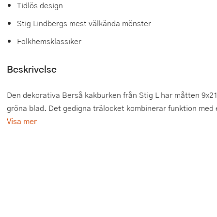
Tidlös design
Tårtdekorationer
Smörgåsgrillar och bordsgrillar
Nötknäckare
Tygpåsar
Stig Lindbergs mest välkända mönster
Ätbara tårtdekorationer
Sous vide
Oljeflaska och dressingshaker
Folkhemsklassiker
Övriga bakredskap
Stavmixer
Pastamaskiner
Beskrivelse
Stekplatta
Perkulator
Den dekorativa Berså kakburken från Stig L har måtten 9x2
Svamptork och frukttork
Pizzaskärare
gröna blad. Det gedigna trälocket kombinerar funktion med es
Visa mer
Vakuumförpackare
Pizzaspadar
Vattenkokare
Pizzastenar och pizzastål
Vitvaror
Potatisstötar
Våffeljärn
Pour Over
Äggkokare
Rivjärn