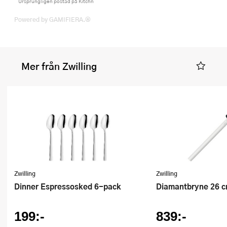
Ursprungligen postad på Kitchn
Powered by GAMIFIERA.®
Mer från Zwilling
Zwilling
Zwilling
Dinner Espressosked 6-pack
Diamantbryne 26 
199:-
839:-