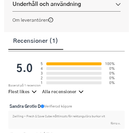
Underhåll och användning
Om leverantören
Recensioner (1)
5.0
5
100%
4
0%
3
0%
2
0%
1
0%
Baserat på 1 recension
Flest likes
Alla recensioner
Sandra Grotle D
Verifierad köpare
Zwilling - Fresh & Save Cube måttinsats för rektangulära burkar vit
förra v.