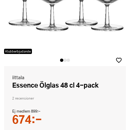
Klubberbjudande
iittala
Essence Ölglas 48 cl 4-pack
2 recensioner
Ej medlem
899:-
674:-