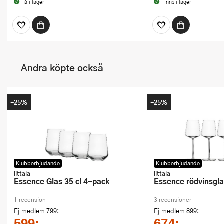
Få i lager
Finns i lager
Andra köpte också
-25%
-25%
Klubberbjudande
Klubberbjudande
iittala
iittala
Essence Glas 35 cl 4-pack
Essence rödvinsgl
1 recension
3 recensioner
Ej medlem
799:-
Ej medlem
899:-
599:-
674:-