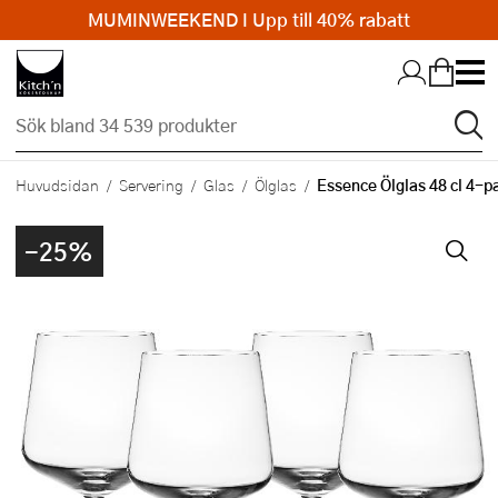
MUMINWEEKEND I Upp till 40% rabatt
Hopp till huvudinnehållet
Essence Ölglas 48 cl 4-p
Huvudsidan
Servering
Glas
Ölglas
-25%