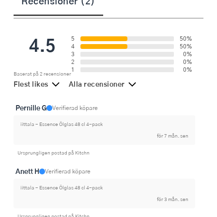
Recensioner (2)
4.5
5
50%
4
50%
3
0%
2
0%
1
0%
Baserat på 2 recensioner
Flest likes
Alla recensioner
Pernille G
Verifierad köpare
iittala - Essence Ölglas 48 cl 4-pack
för 7 mån. sen
Ursprungligen postad på Kitchn
Anett H
Verifierad köpare
iittala - Essence Ölglas 48 cl 4-pack
för 3 mån. sen
Ursprungligen postad på Kitchn