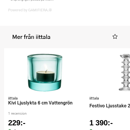
Powered by GAMIFIERA.®
Mer från iittala
iittala
iittala
Kivi Ljuslykta 6 cm Vattengrön
Festivo Ljusstake 
1 recension
229:-
1 390:-