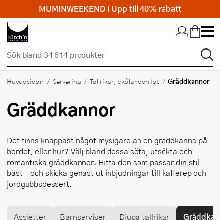
MUMINWEEKEND I Upp till 40% rabatt
Hopp till huvudinnehållet
Gräddkannor
Huvudsidan
Servering
Tallrikar, skålar och fat
Gräddkannor
Det finns knappast något mysigare än en gräddkanna på
bordet, eller hur? Välj bland dessa söta, utsökta och
romantiska gräddkannor. Hitta den som passar din stil
bäst – och skicka genast ut inbjudningar till kafferep och
jordgubbsdessert.
Assietter
Barnserviser
Djupa tallrikar
Gräddkan