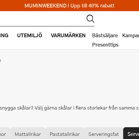
MUMINWEEKEND I Upp till 40% rabatt
ING
UTEMILJÖ
VARUMÄRKEN
Bästsäljare
Kampan
Presenttips
r
i snygga skålar? Välj gärna skålar i flera storlekar från samma s
nor
Mattallrikar
Pastatallrikar
Serveringsfat
Serv