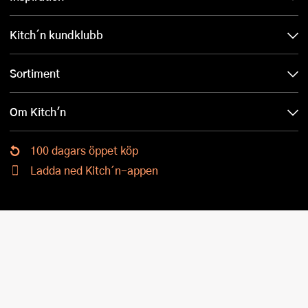
Kitch´n kundklubb
Sortiment
Om Kitch'n
100 dagars öppet köp
Ladda ned Kitch´n-appen