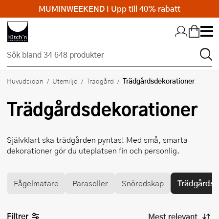
MUMINWEEKEND I Upp till 40% rabatt
Hopp till huvudinnehållet
Trädgårdsdekorationer
Huvudsidan
Utemiljö
Trädgård
Trädgårdsdekorationer
Självklart ska trädgården pyntas! Med små, smarta
dekorationer gör du uteplatsen fin och personlig.
Fågelmatare
Parasoller
Snöredskap
Trädgårdsd
Filtrer