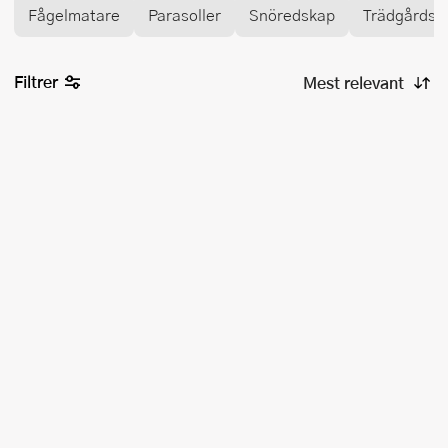
Fågelmatare
Parasoller
Snöredskap
Trädgårdsd
Filtrer