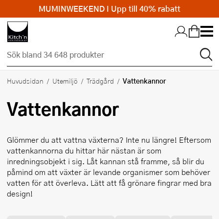
MUMINWEEKEND I Upp till 40% rabatt
Hopp till huvudinnehållet
Vattenkannor
Huvudsidan
Utemiljö
Trädgård
Vattenkannor
Glömmer du att vattna växterna? Inte nu längre! Eftersom
vattenkannorna du hittar här nästan är som
inredningsobjekt i sig. Låt kannan stå framme, så blir du
påmind om att växter är levande organismer som behöver
vatten för att överleva. Lätt att få grönare fingrar med bra
design!