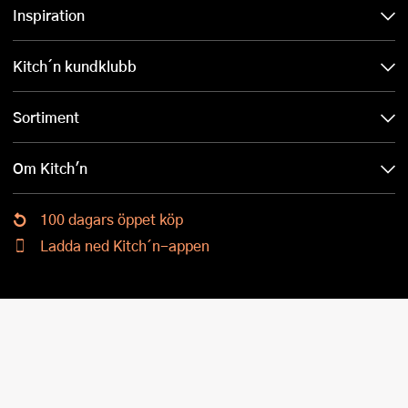
Inspiration
Kitch´n kundklubb
Sortiment
Om Kitch'n
100 dagars öppet köp
Ladda ned Kitch´n-appen