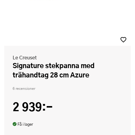
Le Creuset
Signature stekpanna med
trähandtag 28 cm Azure
6 recensioner
2 939:-
Få i lager