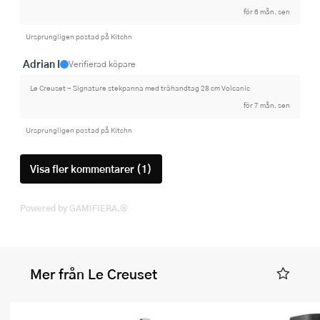
för 6 mån. sen
Ursprungligen postad på Kitchn
Adrian I
Verifierad köpare
Le Creuset - Signature stekpanna med trähandtag 28 cm Volcanic
för 7 mån. sen
Ursprungligen postad på Kitchn
Visa fler kommentarer (1)
Powered by GAMIFIERA.®
Mer från Le Creuset