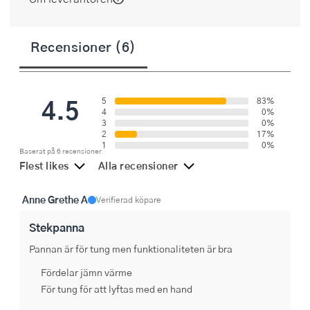
Recensioner (6)
4.5
5
83%
4
0%
3
0%
2
17%
1
0%
Baserat på 6 recensioner
Flest likes
Alla recensioner
Anne Grethe A
Verifierad köpare
Stekpanna
Pannan är för tung men funktionaliteten är bra
Fördelar jämn värme
För tung för att lyftas med en hand