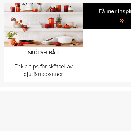
Få mer inspi
»
SKÖTSELRÅD
Enkla tips för skötsel av
gjutjärnspannor