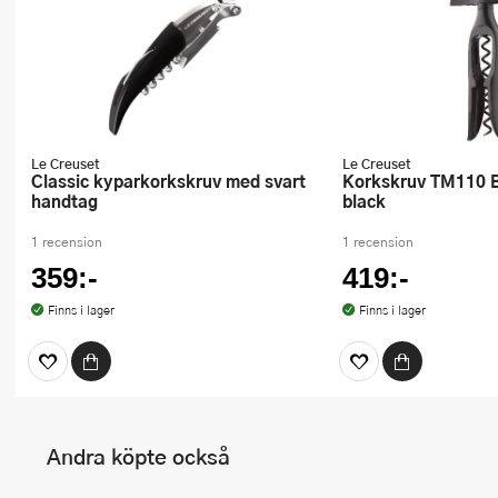
Le Creuset
Le Creuset
Classic kyparkorkskruv med svart
Korkskruv TM110 Bordsmodell
handtag
black
1 recension
1 recension
359:-
419:-
Finns i lager
Finns i lager
Andra köpte också