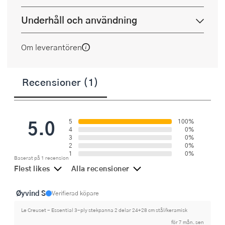
Underhåll och användning
Om leverantören
Recensioner (1)
5.0
5
100%
4
0%
3
0%
2
0%
1
0%
Baserat på 1 recension
Flest likes
Alla recensioner
Øyvind S
Verifierad köpare
Le Creuset - Essential 3-ply stekpanna 2 delar 24+28 cm stål/keramisk
för 7 mån. sen