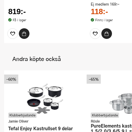
Ej medlem
169:-
819:-
118:-
Få i lager
Finns i lager
Andra köpte också
-60%
-65%
Klubberbjudande
Klubberbjudande
Jamie Oliver
Rösle
PureElements kastrullset 7 delar
Tefal Enjoy Kastrullset 9 delar
1,5/2,0/3,6/5,9 L s