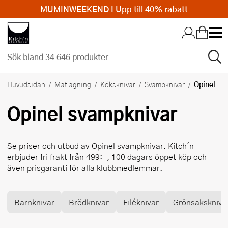
MUMINWEEKEND I Upp till 40% rabatt
Hopp till huvudinnehållet
Opinel
Huvudsidan
Matlagning
Köksknivar
Svampknivar
Opinel
svampknivar
Se priser och utbud av
Opinel
svampknivar. Kitch'n
erbjuder fri frakt från 499:-, 100 dagars öppet köp och
även prisgaranti för alla klubbmedlemmar.
Barnknivar
Brödknivar
Filéknivar
Grönsakskniv