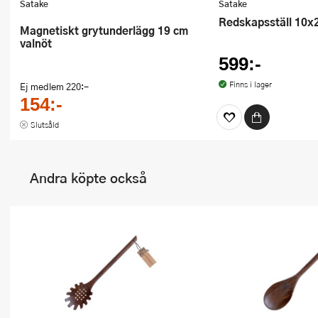
Satake
Satake
Redskapsställ 10x
Magnetiskt grytunderlägg 19 cm
valnöt
599:-
Finns i lager
Ej medlem
220:-
154:-
Slutsåld
Andra köpte också