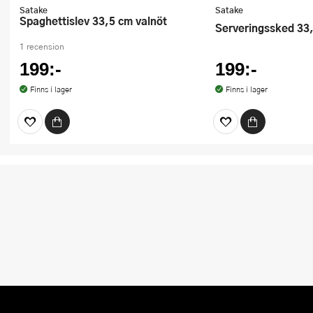
Satake
Satake
Spaghettislev 33,5 cm valnöt
Serveringssked 33
1 recension
199:-
199:-
Finns i lager
Finns i lager