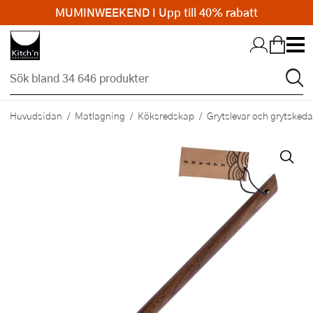
MUMINWEEKEND I Upp till 40% rabatt
Hopp till huvudinnehållet
Huvudsidan
Matlagning
Köksredskap
Grytslevar och grytskeda