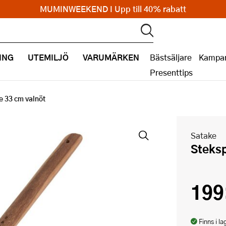
MUMINWEEKEND I Upp till 40% rabatt
ING
UTEMILJÖ
VARUMÄRKEN
Bästsäljare
Kampan
Presenttips
 33 cm valnöt
Satake
Steks
199
Finns i la