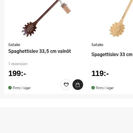
Satake
Satake
Spaghettislev 33,5 cm valnöt
Spagettislev 33 c
1 recension
199:-
119:-
Finns i lager
Finns i lager