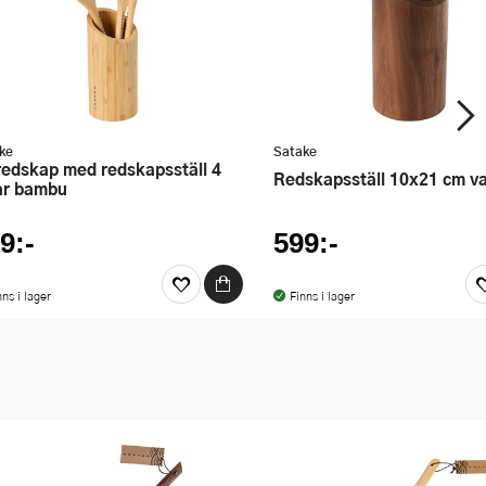
ke
Satake
Redskapsställ 10x21 cm v
ar bambu
9:-
599:-
nns i lager
Finns i lager