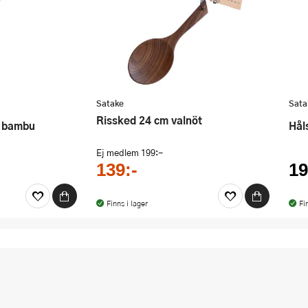
Satake
Sata
Rissked 24 cm valnöt
m bambu
Hå
Ej medlem
199:-
139:-
19
Finns i lager
Fi