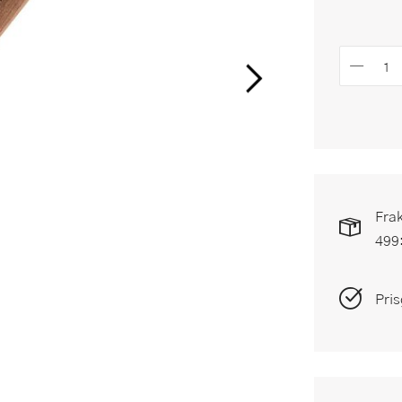
Frak
499
Pris