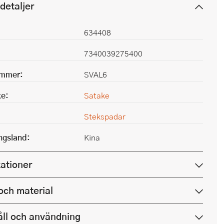
detaljer
634408
7340039275400
ummer:
SVAL6
e:
Satake
Stekspadar
ingsland:
Kina
kationer
och material
ll och användning