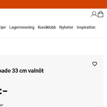
jer
Lagerrensning
Kundklubb
Nyheter
Inspiration
pade 33 cm valnöt
:-
ger