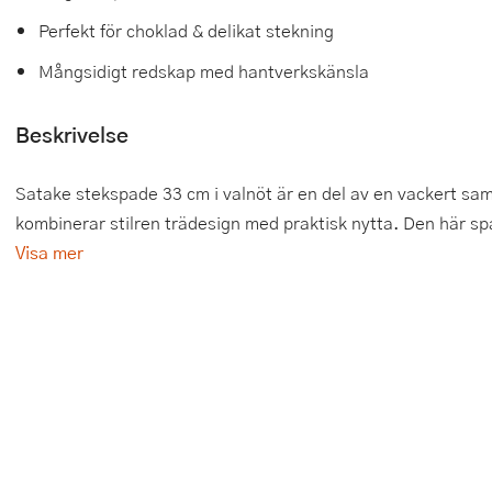
Perfekt för choklad & delikat stekning
Tårtdekorationer
Smörgåsgrillar och bordsgrillar
Nötknäckare
Tygpåsar
Mångsidigt redskap med hantverkskänsla
Ätbara tårtdekorationer
Sous vide
Oljeflaska och dressingshaker
Beskrivelse
Övriga bakredskap
Stavmixer
Pastamaskiner
Stekplatta
Perkulator
Satake stekspade 33 cm i valnöt är en del av en vackert s
kombinerar stilren trädesign med praktisk nytta. Den här spa
Svamptork och frukttork
Pizzaskärare
Visa mer
Vakuumförpackare
Pizzaspadar
Vattenkokare
Pizzastenar och pizzastål
Vitvaror
Potatisstötar
Våffeljärn
Pour Over
Äggkokare
Rivjärn