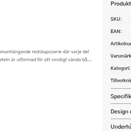
Produkt
SKU:
EAN:
Artikeln
ammanhängande redskapsserie där varje del
Varumärk
teln är utformad för att smidigt vända bå...
Kategori:
Tillverkn
Specifi
Design 
Underhå