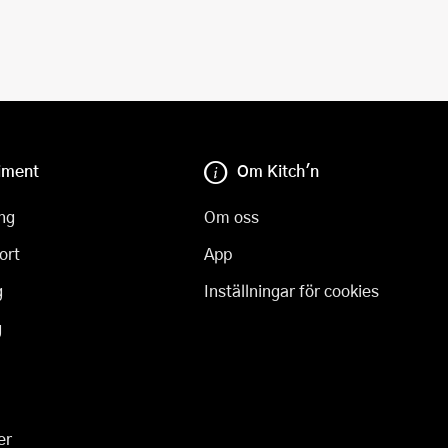
iment
Om Kitch'n
ng
Om oss
ort
App
g
Inställningar för cookies
g
er