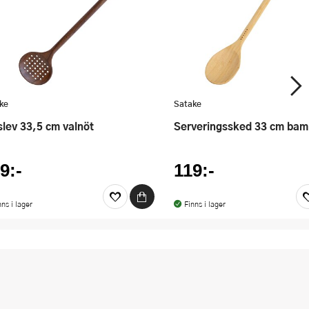
ke
Satake
lslev 33,5 cm valnöt
Serveringssked 33 cm ba
9:-
119:-
nns i lager
Finns i lager