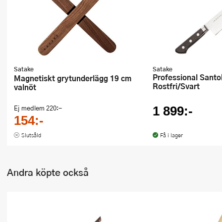
Ugnsformar
Vispar
Vitlökspressar
Satake
Satake
Ångkokare och ånginsatser
Professional Santoku 17 cm
Magnetiskt grytunderlägg 19 cm
Rostfri/Svart
valnöt
Äggdelare
Ej medlem
220:-
1 899:-
Övriga köksredskap
154:-
Slutsåld
Få i lager
Andra köpte också