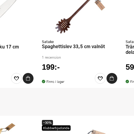
Satake
Sata
Spaghettislev 33,5 cm valnöt
Träredskap med redskapsställ 4
del
1 recension
199:-
59
Finns i lager
Fi
-30%
Klubberbjudande