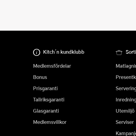
Kitch´n kundklubb
Sort
Medlemsfördelar
Matlagni
Bonus
Presentk
Prisgaranti
Serverin
Tallriksgaranti
Inrednin
Glasgaranti
Utemiljö
Medlemsvillkor
Serviser
Kampanj