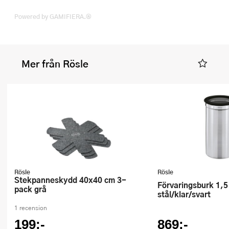
Powered by GAMIFIERA.®
Mer från Rösle
Rösle
Rösle
Stekpanneskydd 40x40 cm 3-
Förvaringsburk 1,5 L 10x20 cm
pack grå
stål/klar/svart
1 recension
199:-
869:-