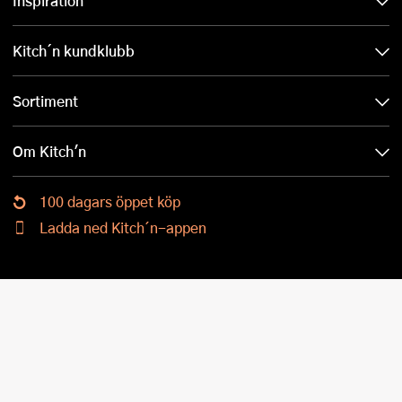
Inspiration
Kitch´n kundklubb
Sortiment
Om Kitch'n
100 dagars öppet köp
Ladda ned Kitch´n-appen