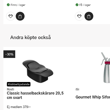
Finns i lager
Få i lager
Andra köpte också
-30%
Klubberbjudande
Rosti
iSi
Classic hasselbackskärare 20,5
Gourmet Whip Sifon
cm svart
Ej medlem
379:-