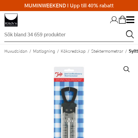
MUMINWEEKEND I Upp till 40% rabatt
Hopp till huvudinnehållet
Sylt
Huvudsidan
Matlagning
Köksredskap
Stektermometrar