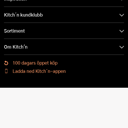
Kitch´n kundklubb
Sortiment
Om Kitch'n
100 dagars öppet köp
Ladda ned Kitch´n-appen