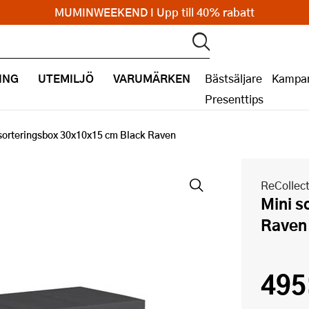
MUMINWEEKEND I Upp till 40% rabatt
ING
UTEMILJÖ
VARUMÄRKEN
Bästsäljare
Kampan
Presenttips
sorteringsbox 30x10x15 cm Black Raven
ReCollec
Mini sorteringsbox 30x10x15 cm Black
Raven
495