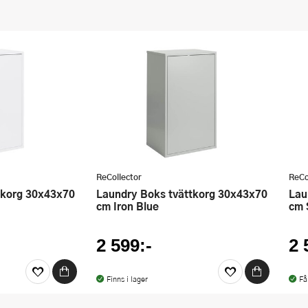
ReCollector
ReCo
Laundry Boks tvättkorg 30x43x70
Laundry Boks tvättkorg 30x43x70
cm Iron Blue
cm 
2 599:-
2 
Finns i lager
Få