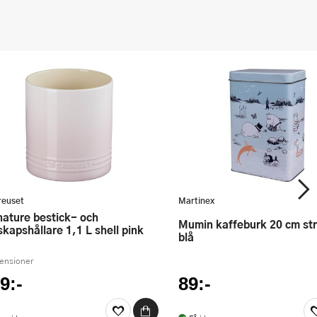
reuset
Martinex
Mumin kaffeburk 20 cm strandtur
skapshållare 1,1 L shell pink
blå
censioner
9:-
89:-