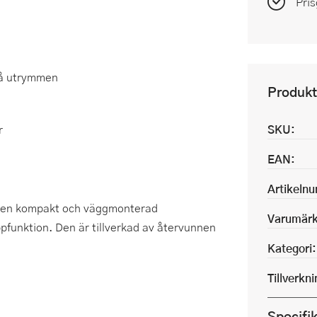
Pris
må utrymmen
Produkt
r
SKU:
EAN:
Artikeln
r en kompakt och väggmonterad
Varumärk
ppfunktion. Den är tillverkad av återvunnen
Kategori:
Tillverkn
Specifi