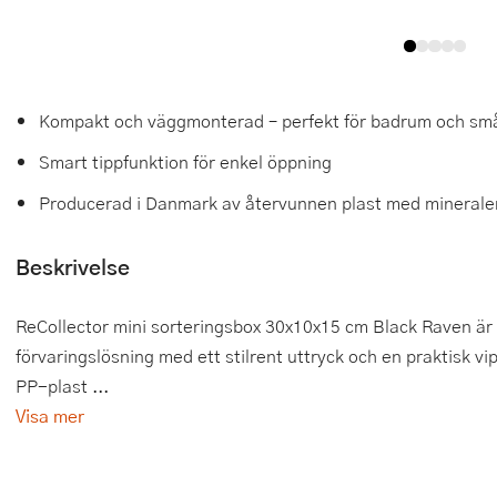
Tårtdekorationer
Smörgåsgrillar och bordsgrillar
Nötknäckare
Tygpåsar
Ätbara tårtdekorationer
Sous vide
Oljeflaska och dressingshaker
Kompakt och väggmonterad – perfekt för badrum och s
Övriga bakredskap
Stavmixer
Pastamaskiner
Smart tippfunktion för enkel öppning
Stekplatta
Perkulator
Producerad i Danmark av återvunnen plast med minerale
Svamptork och frukttork
Pizzaskärare
Beskrivelse
Vakuumförpackare
Pizzaspadar
ReCollector mini sorteringsbox 30x10x15 cm Black Raven ä
Vattenkokare
Pizzastenar och pizzastål
förvaringslösning med ett stilrent uttryck och en praktisk vi
Vitvaror
Potatisstötar
PP-plast ...
Visa mer
Våffeljärn
Pour Over
Äggkokare
Rivjärn