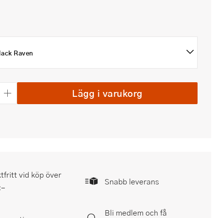
lack Raven
Lägg i varukorg
tfritt vid köp över
Snabb leverans
:-
Bli medlem och få