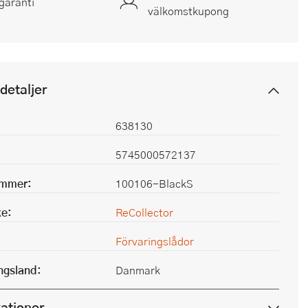
garanti
välkomstkupong
detaljer
638130
5745000572137
ummer:
100106-BlackS
e:
ReCollector
Förvaringslådor
ingsland:
Danmark
kationer