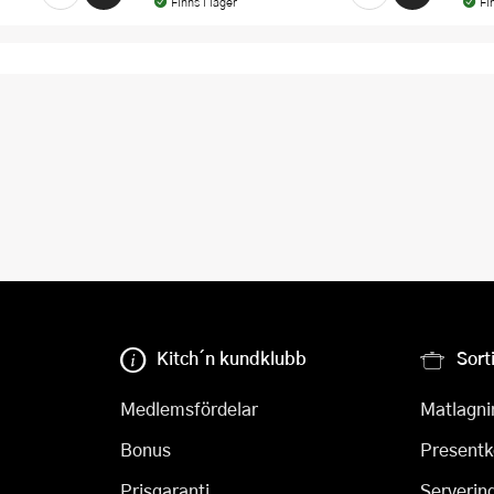
Finns i lager
Fi
Kitch´n kundklubb
Sort
Medlemsfördelar
Matlagni
Bonus
Presentk
Prisgaranti
Serverin