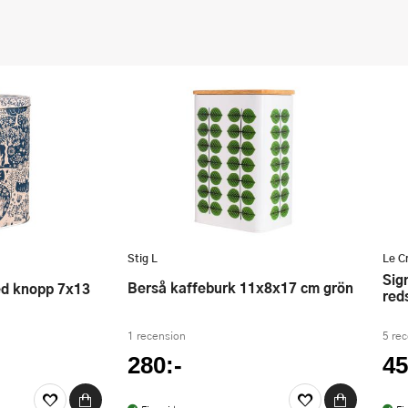
Stig L
Le C
Signature bestick- och
Berså kaffeburk 11x8x17 cm grön
red
1 recension
5 re
280:-
45