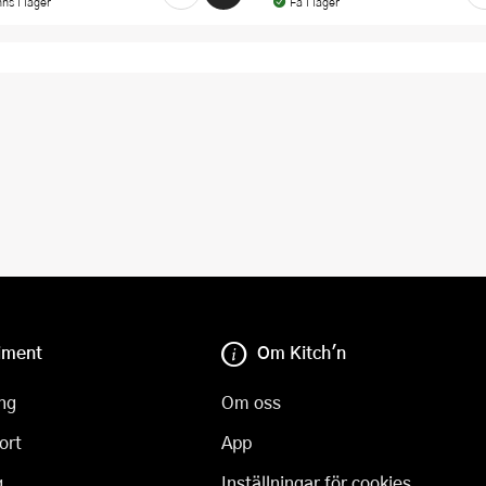
nns i lager
Få i lager
iment
Om Kitch'n
ng
Om oss
ort
App
g
Inställningar för cookies