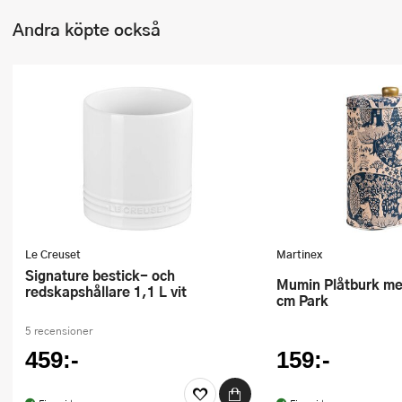
Andra köpte också
Le Creuset
Martinex
Signature bestick- och
Mumin Plåtburk med knopp 7x13
redskapshållare 1,1 L vit
cm Park
5 recensioner
459:-
159:-