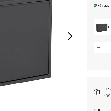
Få i lager
B
Frak
499