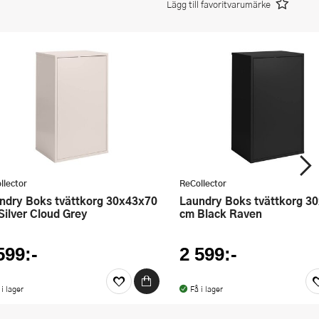
Lägg till favoritvarumärke
llector
ReCollector
Laundry Boks tvättkorg 30x43x70
Silver Cloud Grey
cm Black Raven
599:-
2 599:-
 i lager
Få i lager