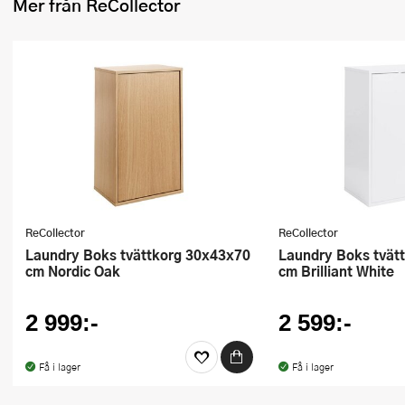
Mer från ReCollector
Ugnsformar
Vispar
Vitlökspressar
Ångkokare och ånginsatser
Äggdelare
Övriga köksredskap
ReCollector
ReCollector
Laundry Boks tvättkorg 30x43x70
Laundry Boks tvättkorg 30x43x70
cm Nordic Oak
cm Brilliant White
2 999:-
2 599:-
Få i lager
Få i lager