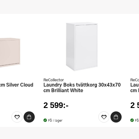
ReCollector
ReCo
Laundry Boks tvättkorg 30x43x70
Laundry Boks tvättkorg 30x43x70
cm Brilliant White
cm 
2 599:-
2 
Få i lager
Få