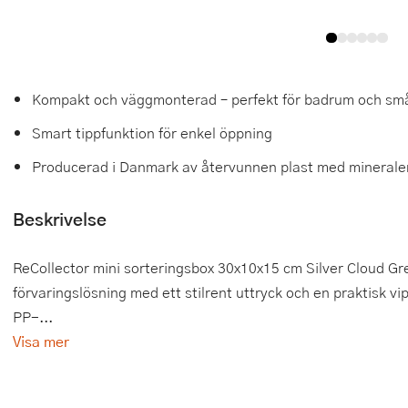
Tårtdekorationer
Smörgåsgrillar och bordsgrillar
Nötknäckare
Tygpåsar
Ätbara tårtdekorationer
Sous vide
Oljeflaska och dressingshaker
Kompakt och väggmonterad – perfekt för badrum och s
Övriga bakredskap
Stavmixer
Pastamaskiner
Smart tippfunktion för enkel öppning
Stekplatta
Perkulator
Producerad i Danmark av återvunnen plast med minerale
Svamptork och frukttork
Pizzaskärare
Beskrivelse
Vakuumförpackare
Pizzaspadar
ReCollector mini sorteringsbox 30x10x15 cm Silver Cloud G
Vattenkokare
Pizzastenar och pizzastål
förvaringslösning med ett stilrent uttryck och en praktisk vi
Vitvaror
Potatisstötar
PP-...
Visa mer
Våffeljärn
Pour Over
Äggkokare
Rivjärn