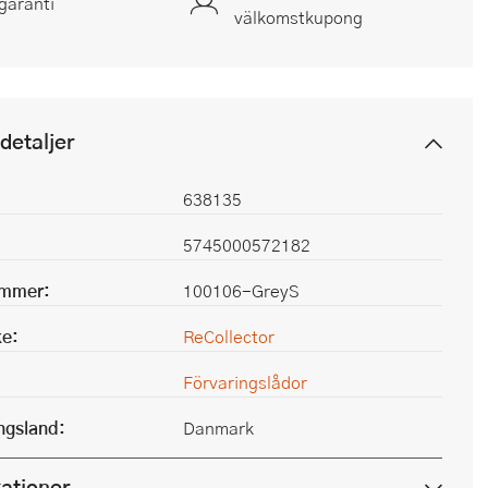
garanti
välkomstkupong
detaljer
638135
5745000572182
ummer:
100106-GreyS
e:
ReCollector
Förvaringslådor
ingsland:
Danmark
kationer