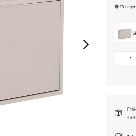
Få i lager
S
Frak
499