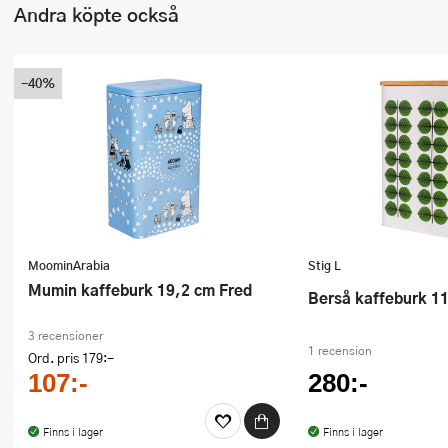
Andra köpte också
-40%
MoominArabia
Stig L
Mumin kaffeburk 19,2 cm Fred
Berså kaffeburk 
3 recensioner
1 recension
Ord. pris
179:-
107:-
280:-
Finns i lager
Finns i lager