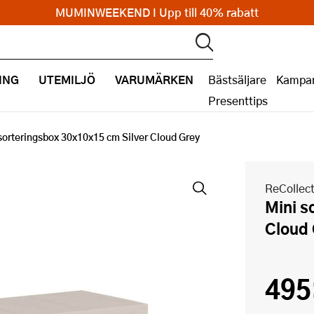
MUMINWEEKEND I Upp till 40% rabatt
ING
UTEMILJÖ
VARUMÄRKEN
Bästsäljare
Kampan
Presenttips
sorteringsbox 30x10x15 cm Silver Cloud Grey
ReCollec
Mini sorteringsbox 30x10x15 cm Silver
Cloud
495