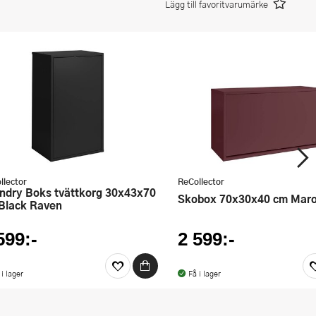
Lägg till favoritvarumärke
llector
ReCollector
Skobox 70x30x40 cm Mar
Black Raven
599:-
2 599:-
 i lager
Få i lager