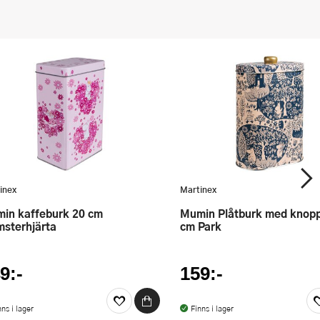
inex
Martinex
Mumin Plåtburk med knopp 7x13
msterhjärta
cm Park
9:-
159:-
nns i lager
Finns i lager