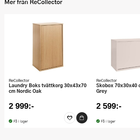
Mer från ReCollector
Ugnsformar
Vispar
Vitlökspressar
Ångkokare och ånginsatser
Äggdelare
Övriga köksredskap
ReCollector
ReCollector
Laundry Boks tvättkorg 30x43x70
Skobox 70x30x40 cm Silver Cloud
cm Nordic Oak
Grey
2 999:-
2 599:-
Få i lager
Få i lager