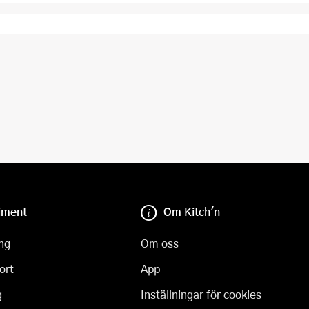
iment
Om Kitch'n
ng
Om oss
ort
App
g
Inställningar för cookies