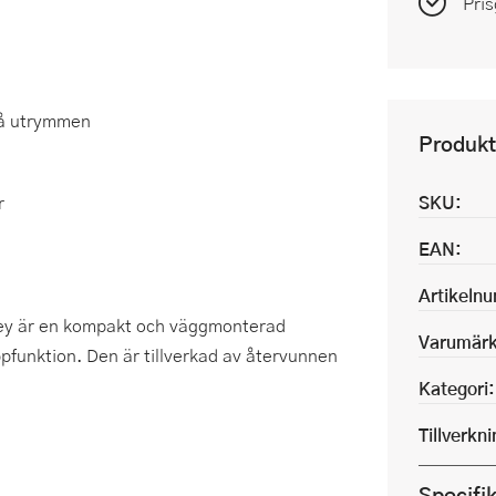
Pris
må utrymmen
Produkt
r
SKU:
EAN:
Artikeln
rey är en kompakt och väggmonterad
Varumärk
ppfunktion. Den är tillverkad av återvunnen
Kategori:
Tillverkn
Specifi