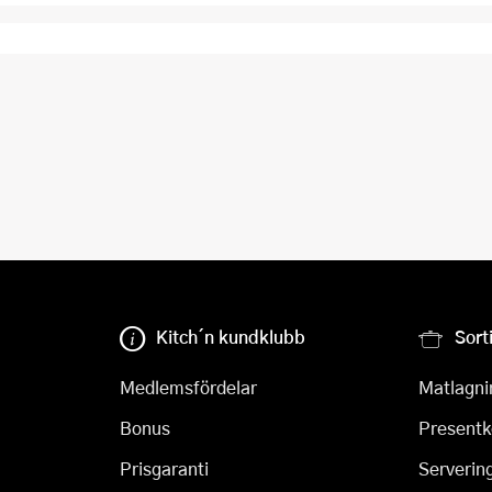
Kitch´n kundklubb
Sort
Medlemsfördelar
Matlagni
Bonus
Presentk
Prisgaranti
Serverin