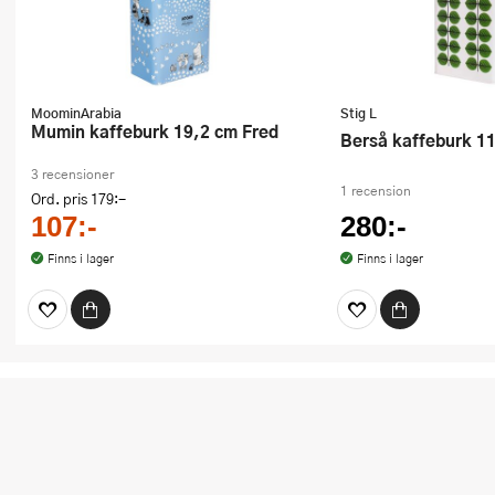
MoominArabia
Stig L
Mumin kaffeburk 19,2 cm Fred
Berså kaffeburk 
3 recensioner
1 recension
Ord. pris
179:-
107:-
280:-
Finns i lager
Finns i lager