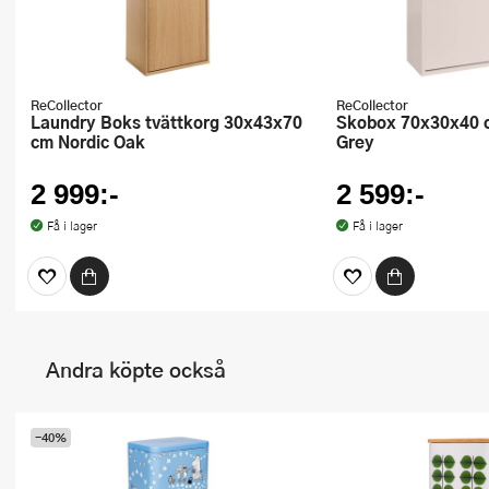
ReCollector
ReCollector
Laundry Boks tvättkorg 30x43x70
Skobox 70x30x40 cm Silver Cloud
cm Nordic Oak
Grey
2 999:-
2 599:-
Få i lager
Få i lager
Andra köpte också
-40%