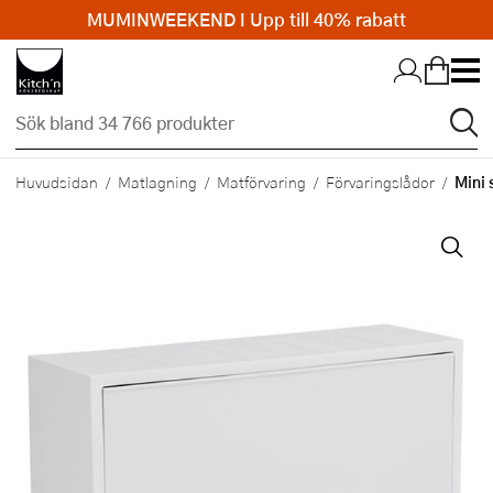
MUMINWEEKEND I Upp till 40% rabatt
Hopp till huvudinnehållet
Mini 
Huvudsidan
Matlagning
Matförvaring
Förvaringslådor