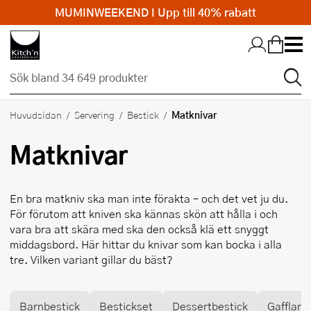
MUMINWEEKEND I Upp till 40% rabatt
Hopp till huvudinnehållet
Matknivar
Huvudsidan
Servering
Bestick
Matknivar
En bra matkniv ska man inte förakta – och det vet ju du.
För förutom att kniven ska kännas skön att hålla i och
vara bra att skära med ska den också klä ett snyggt
middagsbord. Här hittar du knivar som kan bocka i alla
tre. Vilken variant gillar du bäst?
Barnbestick
Bestickset
Dessertbestick
Gafflar