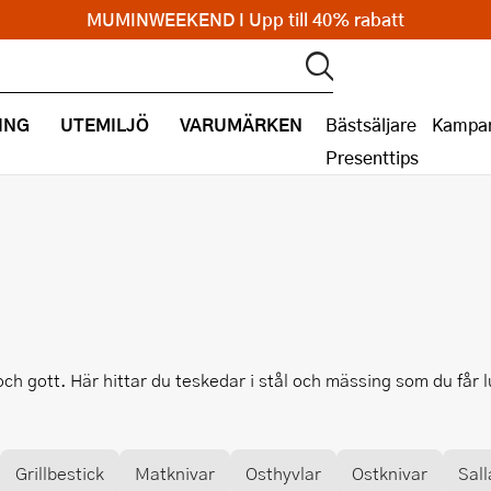
MUMINWEEKEND I Upp till 40% rabatt
ING
UTEMILJÖ
VARUMÄRKEN
Bästsäljare
Kampan
Presenttips
och gott. Här hittar du teskedar i stål och mässing som du får 
Grillbestick
Matknivar
Osthyvlar
Ostknivar
Sall