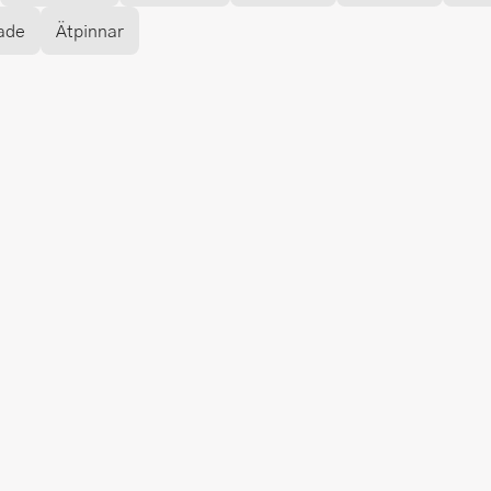
ade
Ätpinnar