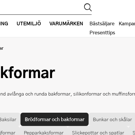
ING
UTEMILJÖ
VARUMÄRKEN
Bästsäljare
Kampan
Presenttips
ar
akformar
nd avlånga och runda bakformar, silikonformar och muffinsform
Baksilar
Brödformar och bakformar
Bunkar och skålar
jformar
Pepparkaksformar
Slickepottar och spatlar
S