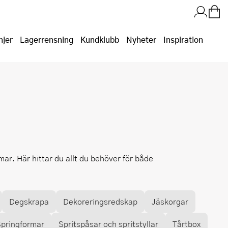
jer
Lagerrensning
Kundklubb
Nyheter
Inspiration
ar. Här hittar du allt du behöver för både
Degskrapa
Dekoreringsredskap
Jäskorgar
pringformar
Spritspåsar och spritstyllar
Tårtbox