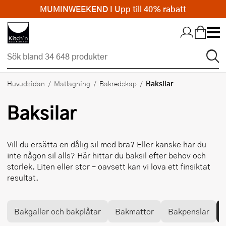
MUMINWEEKEND I Upp till 40% rabatt
Hopp till huvudinnehållet
Baksilar
Huvudsidan
Matlagning
Bakredskap
Baksilar
Vill du ersätta en dålig sil med bra? Eller kanske har du
inte någon sil alls? Här hittar du baksil efter behov och
storlek. Liten eller stor – oavsett kan vi lova ett finsiktat
resultat.
Bakgaller och bakplåtar
Bakmattor
Bakpenslar