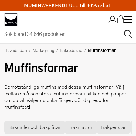
MUMINWEEKEND I Upp till 40% rabatt
Hopp till huvudinnehållet
Muffinsformar
Huvudsidan
Matlagning
Bakredskap
Muffinsformar
Oemotståndliga muffins med dessa muffinsformar! Välj
mellan små och stora muffinsformar i silikon och papper.
Om du vill väljer du olika färger. Gör dig redo för
muffinsfest!
Bakgaller och bakplåtar
Bakmattor
Bakpenslar