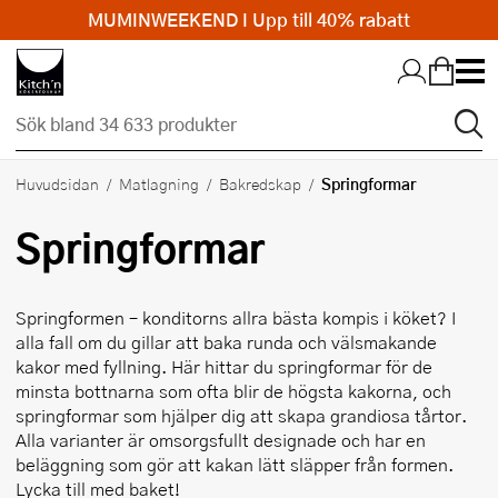
MUMINWEEKEND I Upp till 40% rabatt
Hopp till huvudinnehållet
Springformar
Huvudsidan
Matlagning
Bakredskap
Springformar
Springformen – konditorns allra bästa kompis i köket? I
alla fall om du gillar att baka runda och välsmakande
kakor med fyllning. Här hittar du springformar för de
minsta bottnarna som ofta blir de högsta kakorna, och
springformar som hjälper dig att skapa grandiosa tårtor.
Alla varianter är omsorgsfullt designade och har en
beläggning som gör att kakan lätt släpper från formen.
Lycka till med baket!