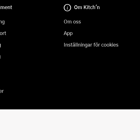
iment
Om Kitch'n
ng
Om oss
ort
App
g
Inställningar för cookies
g
er