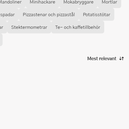
Mandoliner
Minihackare
Mokabryggare
Mortlar
aspadar
Pizzastenar och pizzastål
Potatisstötar
ar
Stektermometrar
Te- och kaffetillbehör