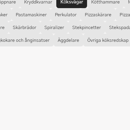
öppnare
Kryddkvarnar
Köksvågar
Kötthammare
aker
Pastamaskiner
Perkulator
Pizzaskärare
Pizz
are
Skärbrädor
Spiralizer
Stekpincetter
Stekspad
kokare och ånginsatser
Äggdelare
Övriga köksredskap