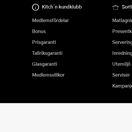
Kitch´n kundklubb
Sort
Medlemsfördelar
Matlagni
Bonus
Presentk
Prisgaranti
Serverin
Tallriksgaranti
Inrednin
Glasgaranti
Utemiljö
Medlemsvillkor
Serviser
Kampanj