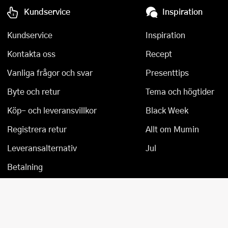
Kundservice
Inspiration
Övriga köksmaskiner
Salladsslungor
Kundservice
Inspiration
Saxar
Kontakta oss
Recept
Skalare
Vanliga frågor och svar
Presenttips
Skärbrädor
Byte och retur
Tema och högtider
Spiralizer
Köp- och leveransvillkor
Black Week
Stekpincetter
Registrera retur
Allt om Mumin
Stekspadar
Leveransalternativ
Jul
Betalning
Stektermometrar
Te- och kaffetillbehör
Timers