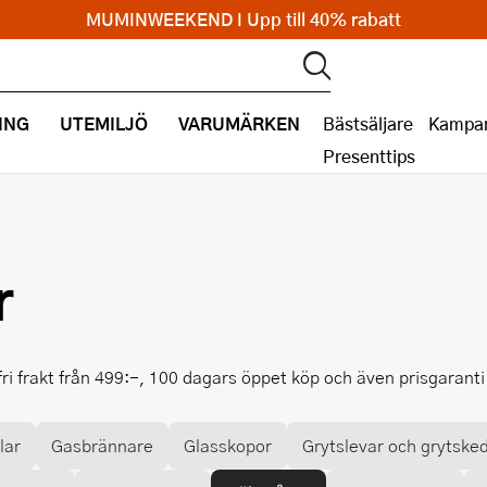
MUMINWEEKEND I Upp till 40% rabatt
ING
UTEMILJÖ
VARUMÄRKEN
Bästsäljare
Kampan
Presenttips
r
fri frakt från 499:-, 100 dagars öppet köp och även prisgarant
lar
Gasbrännare
Glasskopor
Grytslevar och grytske