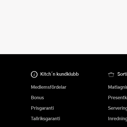
Kitch´n kundklubb
Sort
Medlemsfördelar
Matlagni
Bonus
Presentk
Prisgaranti
Serverin
Tallriksgaranti
Inrednin