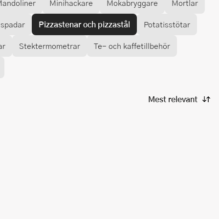
andoliner
Minihackare
Mokabryggare
Mortlar
aspadar
Pizzastenar och pizzastål
Potatisstötar
ar
Stektermometrar
Te- och kaffetillbehör