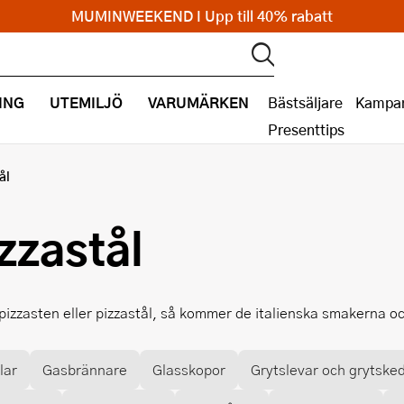
MUMINWEEKEND I Upp till 40% rabatt
ING
UTEMILJÖ
VARUMÄRKEN
Bästsäljare
Kampan
Presenttips
ål
zzastål
 pizzasten eller pizzastål, så kommer de italienska smakerna oc
lar
Gasbrännare
Glasskopor
Grytslevar och grytske