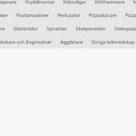
öppnare
Kryddkvarnar
Köksvågar
Kötthammare
M
aker
Pastamaskiner
Perkulator
Pizzaskärare
Pizz
are
Skärbrädor
Spiralizer
Stekpincetter
Stekspad
kokare och ånginsatser
Äggdelare
Övriga köksredskap