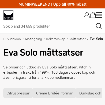
MUMINWEEKEND I Upp till 40% rabatt
Hopp till huvudinnehållet
Eva Solo
Huvudsidan
Matlagning
Köksredskap
Måttsatser
Eva Solo
måttsatser
Se priser och utbud av
Eva Solo
måttsatser. Kitch'n
erbjuder fri frakt från 499:-, 100 dagars öppet köp och
även prisgaranti för alla klubbmedlemmar.
Citruspressar
Créme Brûlée-formar
Durkslag och si