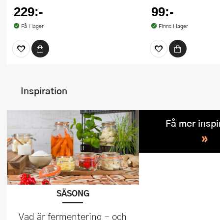
229:-
99:-
Få i lager
Finns i lager
Inspiration
Få mer inspi
»
SÄSONG
Vad är fermentering – och