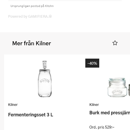
Ursprungligen postad på Kitchn
Powered by GAMIFIERA.®
Mer från Kilner
-40%
Kilner
Kilner
Burk med pressjärn
Fermenteringsset 3 L
Ord. pris
529:-