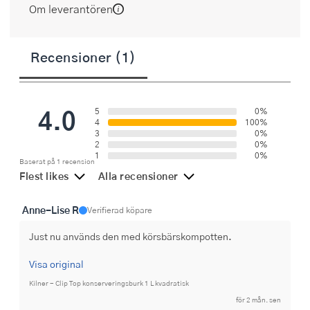
Om leverantören
Recensioner (1)
4.0
5
0%
4
100%
3
0%
2
0%
1
0%
Baserat på 1 recension
Flest likes
Alla recensioner
Anne-Lise R
Verifierad köpare
Just nu används den med körsbärskompotten.
Visa original
Kilner - Clip Top konserveringsburk 1 L kvadratisk
för 2 mån. sen