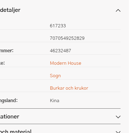
detaljer
617233
7070549252829
ummer:
46232487
e:
Modern House
Sogn
Burkar och krukor
ingsland:
Kina
kationer
och material