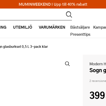
MUMINWEEKEND I Upp till 40% rabatt
ING
UTEMILJÖ
VARUMÄRKEN
Bästsäljare
Kampan
Presenttips
n glasburkset 0,5 L 3-pack klar
Modern 
Sogn 
2 recensione
399