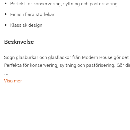
Perfekt för konservering, syltning och pastörisering
Tårtdekorationer
Smörgåsgrillar och bordsgrillar
Nötknäckare
Tygpåsar
Finns i flera storlekar
Ätbara tårtdekorationer
Sous vide
Oljeflaska och dressingshaker
Klassisk design
Övriga bakredskap
Stavmixer
Pastamaskiner
Beskrivelse
Stekplatta
Perkulator
Sogn glasburkar och glasflaskor från Modern House gör det e
Svamptork och frukttork
Pizzaskärare
Perfekta för konservering, syltning och pastörisering. Gör d
...
Vakuumförpackare
Pizzaspadar
Visa mer
Vattenkokare
Pizzastenar och pizzastål
Vitvaror
Potatisstötar
Våffeljärn
Pour Over
Äggkokare
Rivjärn