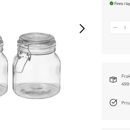
Finns i la
Frak
499
Pris