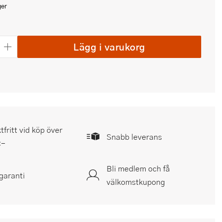
ger
Lägg i varukorg
tfritt vid köp över
Snabb leverans
:-
Bli medlem och få
garanti
välkomstkupong