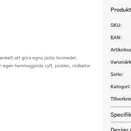
Produkt
SKU:
EAN:
Artikeln
nkelt att göra egna jästa livsmedel.
Varumärk
in egen hemmagjorda sylt, pickles, rödbetor
Serie:
Kategori:
Tillverkn
Specifi
Design 