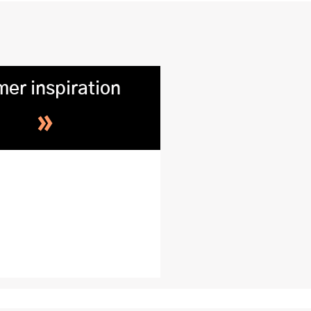
mer inspiration
»