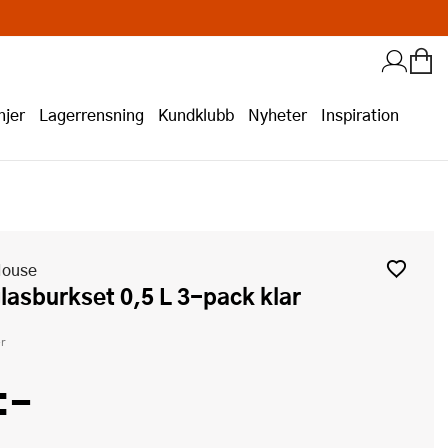
jer
Lagerrensning
Kundklubb
Nyheter
Inspiration
House
glasburkset 0,5 L 3-pack klar
r
:-