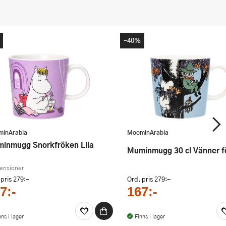
-40%
inArabia
MoominArabia
uminmugg Snorkfröken Lila
Muminmugg 30 cl Vänner fö
censioner
 pris
279:-
Ord. pris
279:-
7:-
167:-
nns i lager
Finns i lager