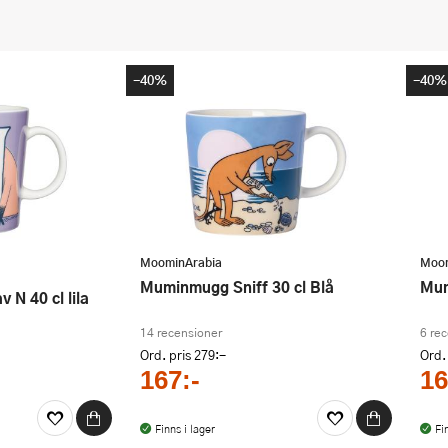
-40%
-40%
MoominArabia
Moom
Muminmugg Sniff 30 cl Blå
M
 N 40 cl lila
14 recensioner
6 re
Ord. pris
279:-
Ord.
167:-
16
Finns i lager
Fi