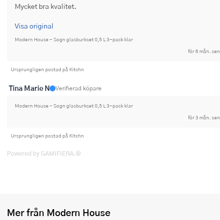
Mycket bra kvalitet.
Ugnsformar
Visa original
Vispar
Modern House - Sogn glasburkset 0,5 L 3-pack klar
Vitlökspressar
för 6 mån. sen
Ursprungligen postad på Kitchn
Ångkokare och ånginsatser
Tina Marie N
Verifierad köpare
Äggdelare
Modern House - Sogn glasburkset 0,5 L 3-pack klar
Övriga köksredskap
för 3 mån. sen
Ursprungligen postad på Kitchn
Powered by GAMIFIERA.®
Mer från Modern House