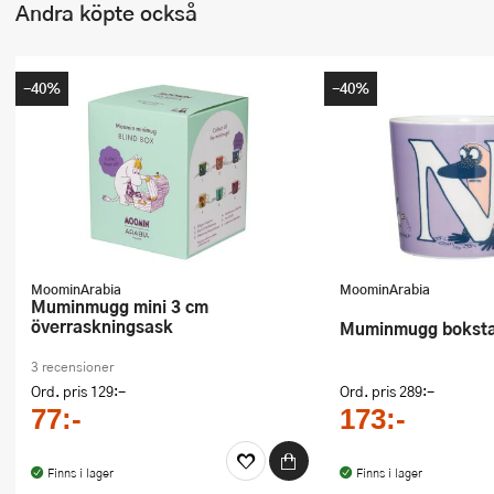
Andra köpte också
-40%
-40%
MoominArabia
MoominArabia
Muminmugg mini 3 cm
överraskningsask
Muminmugg bokstav
3 recensioner
Ord. pris
129:-
Ord. pris
289:-
77:-
173:-
Finns i lager
Finns i lager