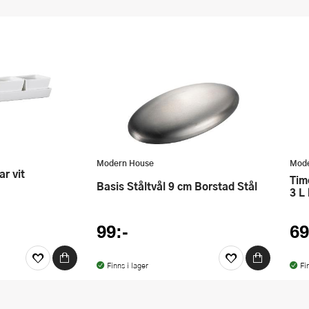
Modern House
Mode
ar vit
Timeless skål med salladsbestick
Basis Ståltvål 9 cm Borstad Stål
3 L 
99:-
69
Finns i lager
Fi