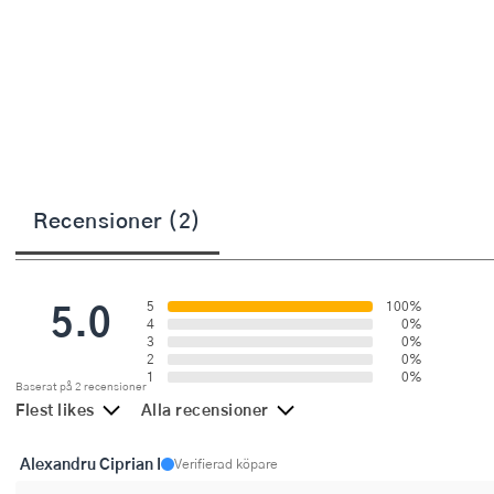
Övriga köksmaskiner
Salladsslungor
Saxar
Skalare
Skärbrädor
Recensioner (2)
Spiralizer
Stekpincetter
5.0
5
100%
Stekspadar
4
0%
3
0%
2
0%
Stektermometrar
1
0%
Baserat på 2 recensioner
Flest likes
Alla recensioner
Te- och kaffetillbehör
Alexandru Ciprian I
Timers
Verifierad köpare