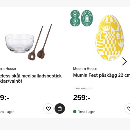
rn House
Modern House
Mumin Fest påskägg 22 cm
klar/valnöt
1 recension
9:-
259:-
nns i lager
Finns i lager