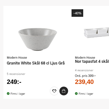
-40%
Modern House
Modern House
Nor tapasfat 4 skål
Granite White Skål 68 cl Ljus Grå
4 recensioner
5 recensioner
Ord. pris
399:-
249:-
239,40
Finns i lager
Finns i lager