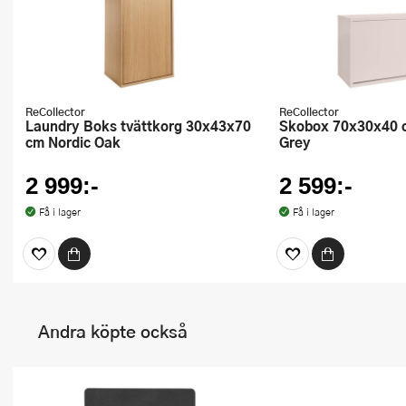
ReCollector
ReCollector
Laundry Boks tvättkorg 30x43x70
Skobox 70x30x40 cm Silver Cloud
cm Nordic Oak
Grey
2 999:-
2 599:-
Få i lager
Få i lager
Andra köpte också