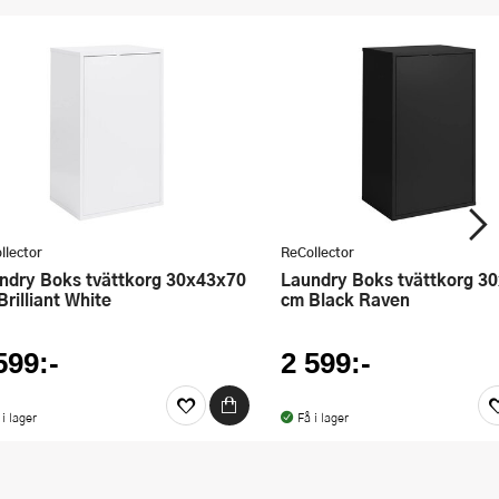
llector
ReCollector
Laundry Boks tvättkorg 30x43x70
Brilliant White
cm Black Raven
599:-
2 599:-
 i lager
Få i lager