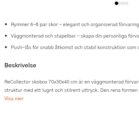
Tårtdekorationer
Smörgåsgrillar och bordsgrillar
Nötknäckare
Tygpåsar
Ätbara tårtdekorationer
Sous vide
Oljeflaska och dressingshaker
Rymmer 6–8 par skor – elegant och organiserad förvaring
Väggmonterad och stapelbar – skapa din personliga förv
Övriga bakredskap
Stavmixer
Pastamaskiner
Push-lås för snabb åtkomst och stabil konstruktion som 
Stekplatta
Perkulator
Beskrivelse
Svamptork och frukttork
Pizzaskärare
Vakuumförpackare
Pizzaspadar
ReCollector skobox 70x30x40 cm är en väggmonterad förvarin
struktur med ett lugnt och stilrent uttryck. Den rena forme
Vattenkokare
Pizzastenar och pizzastål
Visa mer
Vitvaror
Potatisstötar
Våffeljärn
Pour Over
Äggkokare
Rivjärn