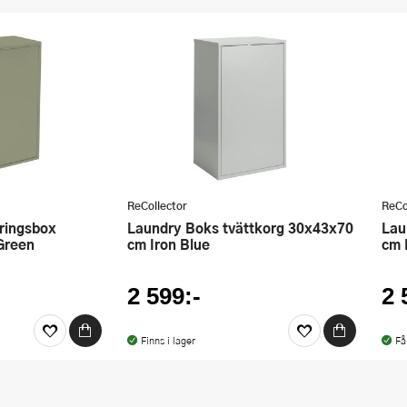
ReCollector
ReCo
Laundry Boks tvättkorg 30x43x70
Laundry Boks tvättkorg 30x43x70
Green
cm Iron Blue
cm 
2 599:-
2 
Finns i lager
Få