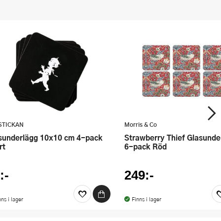
STICKAN
Morris & Co
Strawberry Thief Glasunderlägg
rt
6-pack Röd
:-
249:-
nns i lager
Finns i lager