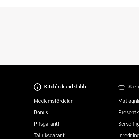
Kitch´n kundklubb
Sort
Medlemsfördelar
Matlagni
Bonus
Presentk
Prisgaranti
Serverin
Tallriksgaranti
Inrednin