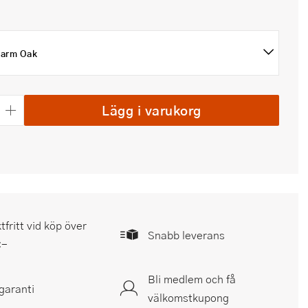
arm Oak
Lägg i varukorg
tfritt vid köp över
Snabb leverans
:-
Bli medlem och få
garanti
välkomstkupong