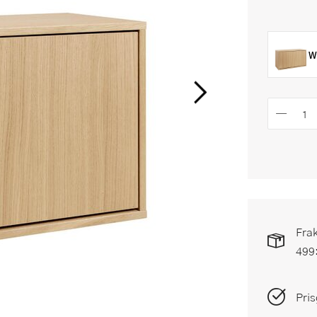
W
Frak
499
Pris