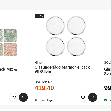
-40%
Hilke
SOL
Glasunderlägg Marmor 4-pack
Glasunderlägg 10x10 cm 4-pack
Vit/Silver
Sva
Ord. pris
699:-
419,40
99
Finns i lager
Fi