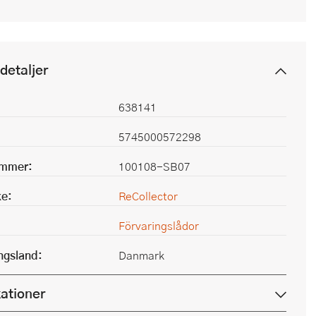
detaljer
638141
5745000572298
ummer:
100108-SB07
e:
ReCollector
Förvaringslådor
ingsland:
Danmark
kationer