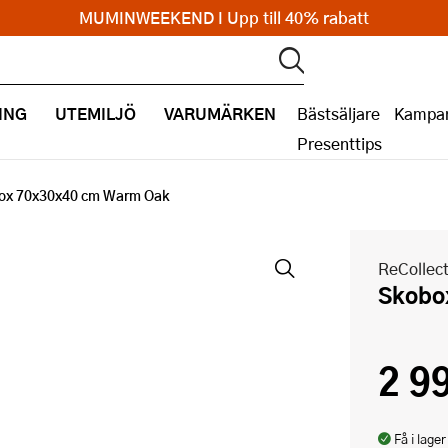
MUMINWEEKEND I Upp till 40% rabatt
ING
UTEMILJÖ
VARUMÄRKEN
Bästsäljare
Kampan
Presenttips
ox 70x30x40 cm Warm Oak
ReCollec
Skob
2 9
Få i lager