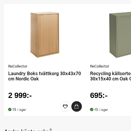
Ugnsformar
Vispar
Vitlökspressar
Ångkokare och ånginsatser
Äggdelare
ReCollector
ReCollector
Övriga köksredskap
Laundry Boks tvättkorg 30x43x70
Recycling källsorteringsbox
cm Nordic Oak
30x15x40 cm Oak 
2 999:-
695:-
Få i lager
Få i lager