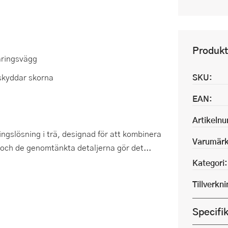
Produkt
aringsvägg
skyddar skorna
SKU:
EAN:
Artikeln
gslösning i trä, designad för att kombinera
Varumärk
n och de genomtänkta detaljerna gör det...
Kategori:
Tillverkn
Specifi