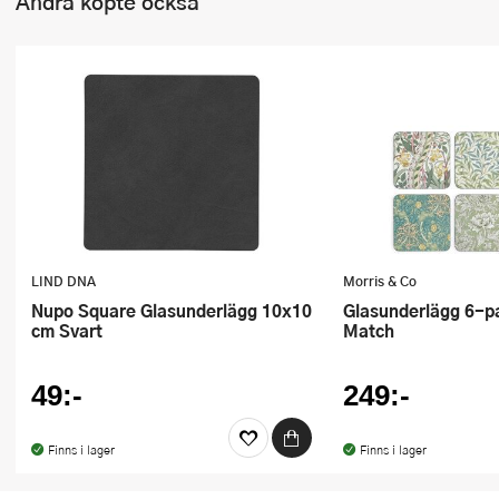
Andra köpte också
LIND DNA
Morris & Co
Nupo Square Glasunderlägg 10x10
Glasunderlägg 6-pack Mix &
cm Svart
Match
49:-
249:-
Finns i lager
Finns i lager