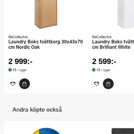
ReCollector
ReCollector
Laundry Boks tvättkorg 30x43x70
Laundry Boks tvättkorg 30x43x70
cm Nordic Oak
cm Brilliant White
2 999:-
2 599:-
Få i lager
Få i lager
Andra köpte också