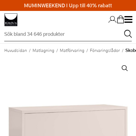
MUMINWEEKEND I Upp till 40% rabatt
Hopp till huvudinnehållet
Skobo
Huvudsidan
Matlagning
Matförvaring
Förvaringslådor