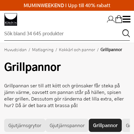
MUMINWEEKEND I Upp till 40% rabatt
Hopp till huvudinnehållet
Grillpannor
Huvudsidan
Matlagning
Kokkärl och pannor
Grillpannor
Grillpannan ser till att kött och grönsaker får steka på
jämn värme, oavsett om pannan står på hällen, spisen
eller grillen. Dessutom gör ränderna det lilla extra, eller
hur? Då är det bara att brassa på!
Gjutjärnsgrytor
Gjutjärnspannor
Grillpannor
Gry