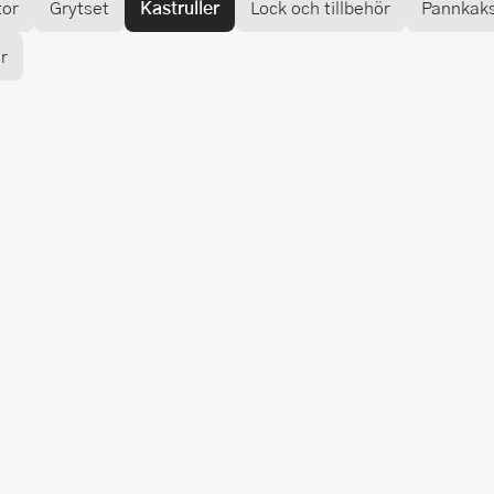
tor
Grytset
Kastruller
Lock och tillbehör
Pannkak
r