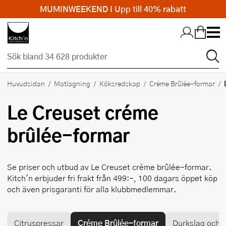
MUMINWEEKEND I Upp till 40% rabatt
Hopp till huvudinnehållet
Huvudsidan
Matlagning
Köksredskap
Créme Brûlée-formar
Le Creuset
créme
brûlée-formar
Se priser och utbud av
Le Creuset
créme brûlée-formar.
Kitch'n erbjuder fri frakt från 499:-, 100 dagars öppet köp
och även prisgaranti för alla klubbmedlemmar.
Citruspressar
Créme Brûlée-formar
Durkslag och s