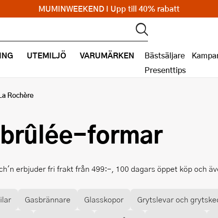
MUMINWEEKEND I Upp till 40% rabatt
ING
UTEMILJÖ
VARUMÄRKEN
Bästsäljare
Kampan
Presenttips
La Rochère
brûlée-formar
h'n erbjuder fri frakt från 499:-, 100 dagars öppet köp och ä
ilar
Gasbrännare
Glasskopor
Grytslevar och grytske