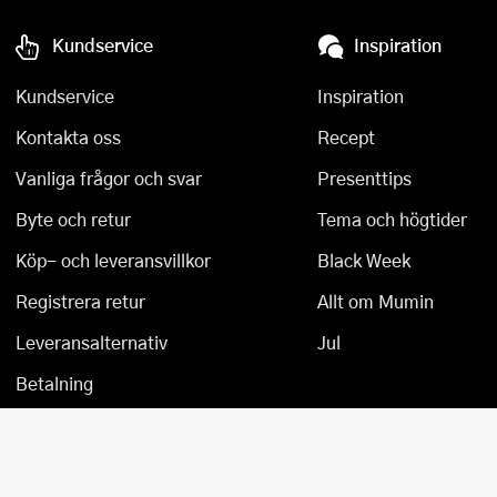
Övriga köksmaskiner
Salladsslungor
Kundservice
Inspiration
Saxar
Kundservice
Inspiration
Skalare
Kontakta oss
Recept
Skärbrädor
Vanliga frågor och svar
Presenttips
Byte och retur
Tema och högtider
Spiralizer
Köp- och leveransvillkor
Black Week
Stekpincetter
Registrera retur
Allt om Mumin
Stekspadar
Leveransalternativ
Jul
Stektermometrar
Betalning
Te- och kaffetillbehör
Timers