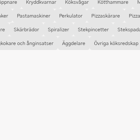
öppnare
Kryddkvarnar
Köksvågar
Kötthammare
M
aker
Pastamaskiner
Perkulator
Pizzaskärare
Pizz
are
Skärbrädor
Spiralizer
Stekpincetter
Stekspad
kokare och ånginsatser
Äggdelare
Övriga köksredskap