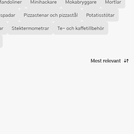
andoliner
Minihackare
Mokabryggare
Mortlar
aspadar
Pizzastenar och pizzastål
Potatisstötar
ar
Stektermometrar
Te- och kaffetillbehör