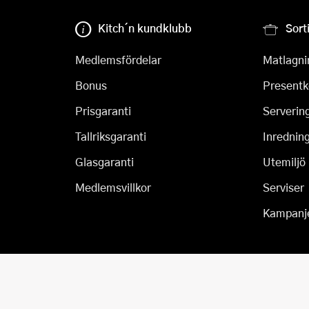
Kitch´n kundklubb
Sort
Medlemsfördelar
Matlagni
Bonus
Presentk
Prisgaranti
Serverin
Tallriksgaranti
Inrednin
Glasgaranti
Utemiljö
Medlemsvillkor
Serviser
Kampanj