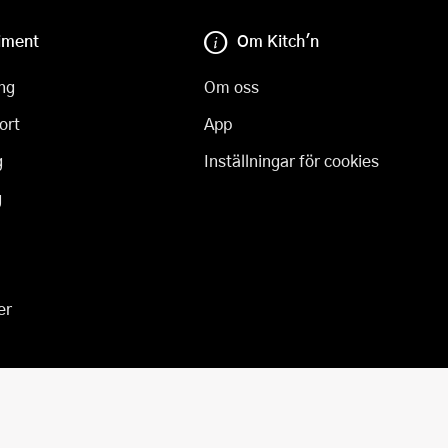
iment
Om Kitch'n
ng
Om oss
ort
App
g
Inställningar för cookies
g
er