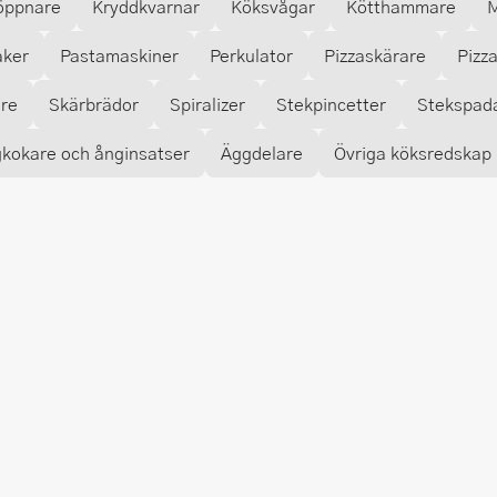
öppnare
Kryddkvarnar
Köksvågar
Kötthammare
M
aker
Pastamaskiner
Perkulator
Pizzaskärare
Pizz
are
Skärbrädor
Spiralizer
Stekpincetter
Stekspad
kokare och ånginsatser
Äggdelare
Övriga köksredskap