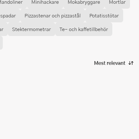
andoliner
Minihackare
Mokabryggare
Mortlar
aspadar
Pizzastenar och pizzastål
Potatisstötar
ar
Stektermometrar
Te- och kaffetillbehör