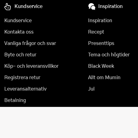
Kundservice
Inspiration
Övriga köksmaskiner
Salladsslungor
Kundservice
Inspiration
Saxar
Kontakta oss
Recept
Skalare
Vanliga frågor och svar
Presenttips
Skärbrädor
Byte och retur
Tema och högtider
Spiralizer
Köp- och leveransvillkor
Black Week
Stekpincetter
Registrera retur
Allt om Mumin
Leveransalternativ
Jul
Stekspadar
Betalning
Stektermometrar
Te- och kaffetillbehör
Timers