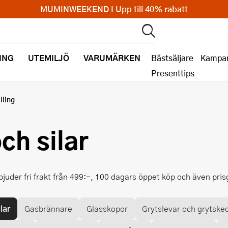
MUMINWEEKEND I Upp till 40% rabatt
ING
UTEMILJÖ
VARUMÄRKEN
Bästsäljare
Kampan
Presenttips
lling
ch silar
rbjuder fri frakt från 499:-, 100 dagars öppet köp och även pri
lar
Gasbrännare
Glasskopor
Grytslevar och grytske