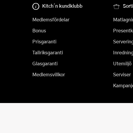
Kitch´n kundklubb
Sort
Medlemsfördelar
Matlagni
Bonus
Presentk
Prisgaranti
Serverin
Tallriksgaranti
Inrednin
Glasgaranti
Utemiljö
Medlemsvillkor
Serviser
Kampanj