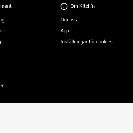
iment
Om Kitch'n
ng
Om oss
ort
App
g
Inställningar för cookies
g
er